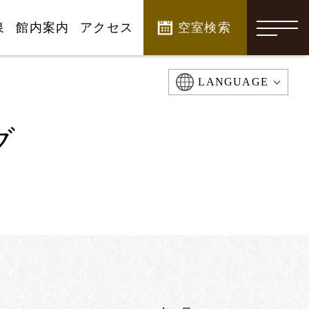
泉
館内案内
アクセス
空室検索
-
LANGUAGE
グ