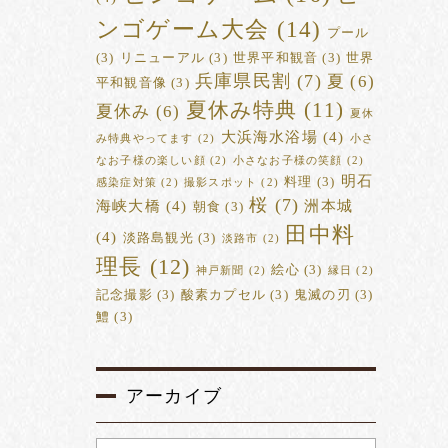
ンゴゲーム大会
(14)
プール
(3)
リニューアル
(3)
世界平和観音
(3)
世界
兵庫県民割
(7)
夏
(6)
平和観音像
(3)
夏休み特典
(11)
夏休み
(6)
夏休
大浜海水浴場
(4)
み特典やってます
(2)
小さ
なお子様の楽しい顔
(2)
小さなお子様の笑顔
(2)
明石
料理
(3)
感染症対策
(2)
撮影スポット
(2)
桜
(7)
海峡大橋
(4)
洲本城
朝食
(3)
田中料
(4)
淡路島観光
(3)
淡路市
(2)
理長
(12)
絵心
(3)
神戸新聞
(2)
縁日
(2)
記念撮影
(3)
酸素カプセル
(3)
鬼滅の刃
(3)
鱧
(3)
アーカイブ