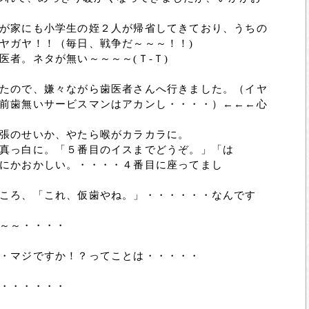
が家にも小学生の姪２人が帰省してきており、うちの
ヤガヤ！！（毎日、戦争だ～～～！！)
者。ネタが無い～～～～(Ｔ-Ｔ)
たので、嫌々ながら歯医者さんへ行きました。（イヤ
前歯無いサービスマンはアカンし・・・・）←←←心
張のせいか、やたら喉がカラカラに。
真っ白に。「５番目のイスまでどうぞ。」「は
にかおかしい。・・・・４番目に座ってまし
ころ、「これ、仮歯やね。」・・・・・・なんです
～～・・・・
・マジですか！？ってことは・・・・・
・・・・・・