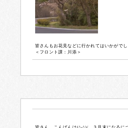
皆さんもお花見などに行かれてはいかがでし
＜フロント課：川添＞
皆さん、こんばんは(^-^)/ ３月末にな