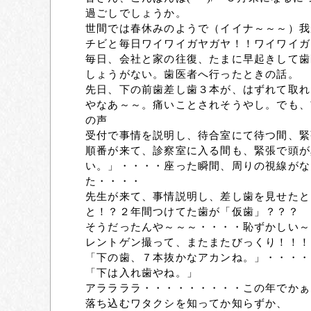
過ごしでしょうか。
世間では春休みのようで（イイナ～～～）我
チビと毎日ワイワイガヤガヤ！！ワイワイガ
毎日、会社と家の往復、たまに早起きして歯医
しょうがない。歯医者へ行ったときの話。
先日、下の前歯差し歯３本が、はずれて取れ
やなあ～～。痛いことされそうやし。でも、
の声
受付で事情を説明し、待合室にて待つ間、緊
順番が来て、診察室に入る間も、緊張で頭が
い。」・・・・座った瞬間、周りの視線がな
た・・・・
先生が来て、事情説明し、差し歯を見せたと
と！？２年間つけてた歯が「仮歯」？？？
そうだったんや～～～・・・・恥ずかしい～
レントゲン撮って、またまたびっくり！！！
「下の歯、７本抜かなアカンね。」・・・・
「下は入れ歯やね。」
アララララ・・・・・・・・・この年でかぁ
落ち込むワタクシを知ってか知らずか、