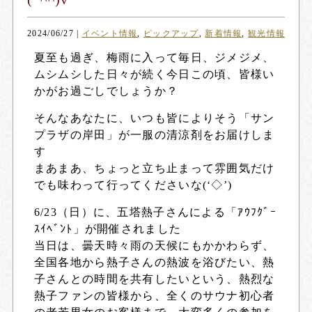
2024/06/27
|
イベント情報
,
ピックアップ
,
新着情報
,
観光情報
夏至も過ぎ、梅雨に入って毎日、ジメジメ、
ムシムシした日々が続く今日この頃、皆様い
かがお過ごしでしょうか？
そんなあなたに、いつも皆によりそう「サン
プラザの岸田」が一服の清涼剤をお届けしま
す
まあまあ、ちょっと立ち止まって雰囲気だけ
でも味わって行ってくださいな(‘◇’)ゞ
6/23（日）に、五塔熱子さんによる「ｱｳﾌｸﾞｰ
ｽｲﾍﾞﾝﾄ」が開催されました
当日は、曇天時々雨の天候にもかかわらず、
全国各地から熱子さんの熱波を浴びたい、熱
子さんとの時間を共有したいという、熱烈な
熱子ファンの皆様から、全くのサウナ初心者