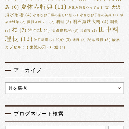
夏休み特典
(11)
み
(6)
大浜
夏休み特典やってます
(2)
海水浴場
(4)
小さなお子様の楽しい顔
(2)
小さなお子様の笑顔
(2)
感
明石海峡大橋
(4)
料理
(3)
朝食
染症対策
(2)
撮影スポット
(2)
田中料
桜
(7)
洲本城
(4)
(3)
淡路島観光
(3)
淡路市
(2)
理長
(12)
絵心
(3)
記念撮影
(3)
酸素
神戸新聞
(2)
縁日
(2)
カプセル
(3)
鬼滅の刃
(3)
鱧
(3)
アーカイブ
ブログ内ワード検索