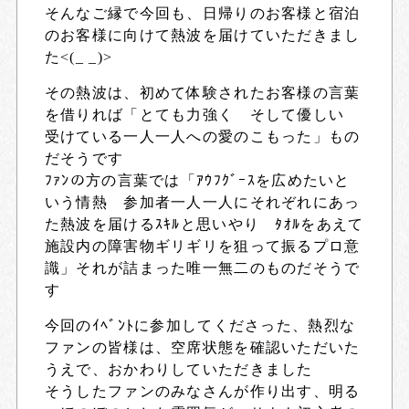
そんなご縁で今回も、日帰りのお客様と宿泊
のお客様に向けて熱波を届けていただきまし
た<(_ _)>
その熱波は、初めて体験されたお客様の言葉
を借りれば「とても力強く そして優しい
受けている一人一人への愛のこもった」もの
だそうです
ﾌｧﾝの方の言葉では「ｱｳﾌｸﾞｰｽを広めたいと
いう情熱 参加者一人一人にそれぞれにあっ
た熱波を届けるｽｷﾙと思いやり ﾀｵﾙをあえて
施設内の障害物ギリギリを狙って振るプロ意
識」それが詰まった唯一無二のものだそうで
す
今回のｲﾍﾞﾝﾄに参加してくださった、熱烈な
ファンの皆様は、空席状態を確認いただいた
うえで、おかわりしていただきました
そうしたファンのみなさんが作り出す、明る