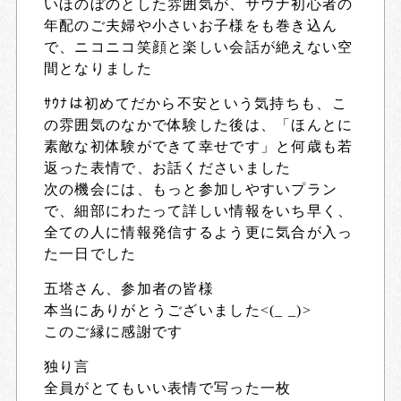
いほのぼのとした雰囲気が、サウナ初心者の
年配のご夫婦や小さいお子様をも巻き込ん
で、ニコニコ笑顔と楽しい会話が絶えない空
間となりました
ｻｳﾅは初めてだから不安という気持ちも、こ
の雰囲気のなかで体験した後は、「ほんとに
素敵な初体験ができて幸せです」と何歳も若
返った表情で、お話くださいました
次の機会には、もっと参加しやすいプラン
で、細部にわたって詳しい情報をいち早く、
全ての人に情報発信するよう更に気合が入っ
た一日でした
五塔さん、参加者の皆様
本当にありがとうございました<(_ _)>
このご縁に感謝です
独り言
全員がとてもいい表情で写った一枚