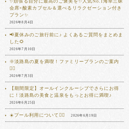
✨頑張る自分に最高のご褒美を✨人気No.1海幸三昧
会席×酸素カプセル＆選べるリラクゼーション付き
プラン✨
2026年8月4日
📢夏休みのご旅行前に♪ よくあるご質問をまとめま
した🌻
2026年7月10日
🌞淡路島の夏を満喫！ファミリープランのご案内
🏊‍♂️
2026年7月3日
【期間限定】オールインクルーシブでさらにお得
に！淡路島の美食と温泉をもっとお得に満喫♪
2026年6月25日
☀️プール利用について🏊‍♂️
2026年6月19日