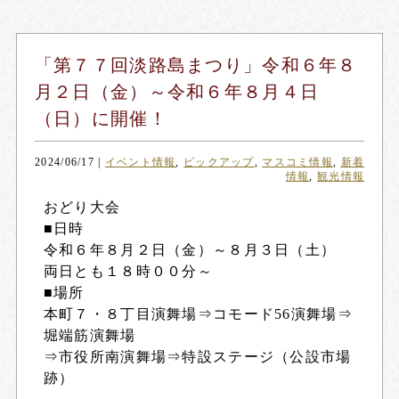
「第７７回淡路島まつり」令和６年８
月２日（金）～令和６年８月４日
（日）に開催！
2024/06/17
|
イベント情報
,
ピックアップ
,
マスコミ情報
,
新着
情報
,
観光情報
おどり大会
■日時
令和６年８月２日（金）～８月３日（土）
両日とも１８時００分～
■場所
本町７・８丁目演舞場⇒コモード56演舞場⇒
堀端筋演舞場
⇒市役所南演舞場⇒特設ステージ（公設市場
跡）