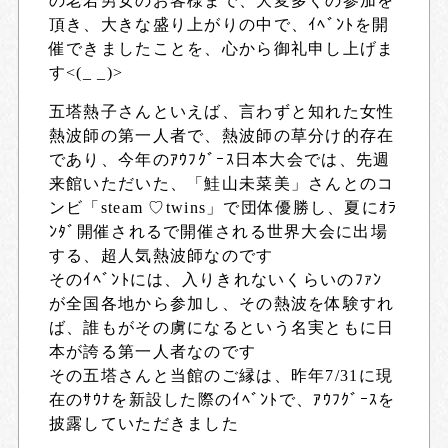
の老若男女のお客様まで、大変多くの参加を
頂き、大きな盛り上がりの中で、ｲﾍﾞﾝﾄを開
催できましたことを、心から御礼申し上げま
す<(_ _)>
五塔熱子さんといえば、言わずと知れた女性
熱波師の第一人者で、熱波師の草分け的存在
であり、今年のｱｳﾌｸﾞｰｽ日本大会では、先週
来館いただいた、「鮭山未菜美」さんとのコ
ンビ「steam ♡twins」で団体優勝し、夏にｵﾗ
ﾝﾀﾞ開催されるで開催される世界大会に出場
する、超人気熱波師なのです
そのｲﾍﾞﾝﾄには、入りきれないくらいのﾌｧﾝ
が全国各地から参加し、その熱波を体験すれ
ば、誰もがその虜になるという名実ともに日
本が誇る第一人者なのです
その五塔さんと当館のご縁は、昨年7/31に現
在のｻｳﾅを新設した際のｲﾍﾞﾝﾄで、ｱｳﾌｸﾞｰｽを
披露していただきました