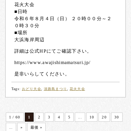
花火大会
■日時
令和６年８月４日（日） ２０時００分～２
０時３０分
■場所
大浜海岸周辺
詳細は公式HPにてご確認下さい。
https://www.awajishimamatsuri.jp/
是非いらしてください。
Tags:
おどり大会
,
淡路島まつり
,
花火大会
1 / 60
1
2
3
4
5
...
10
20
30
...
»
最後 »