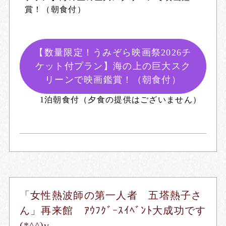
賞！（朝食付）
【数量限定！うみぞら映画祭2026チ
ケット付プラン】海の上の巨大スク
リーンで映画鑑賞！（朝食付）
1泊朝食付（夕食の提供はございません）
「女性熱波師の第一人者 五塔熱子さ
ん」再来館 ｱｳﾌｸﾞｰｽｲﾍﾞﾝﾄ大成功です
(*^^)v