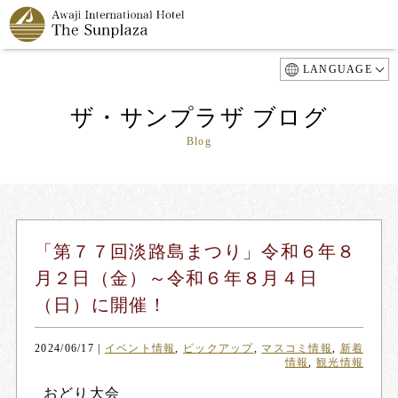
LANGUAGE
ザ・サンプラザ ブログ
Blog
「第７７回淡路島まつり」令和６年８
月２日（金）～令和６年８月４日
（日）に開催！
2024/06/17
|
イベント情報
,
ピックアップ
,
マスコミ情報
,
新着
情報
,
観光情報
おどり大会