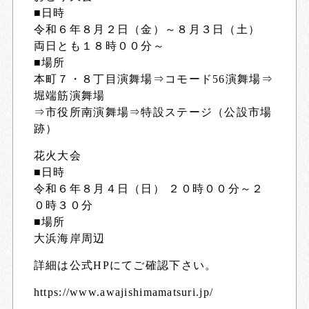
■日時
令和６年８月２日（金）～８月３日（土）
両日とも１８時００分～
■場所
本町７・８丁目演舞場⇒コモード56演舞場⇒
堀端筋演舞場
⇒市役所南演舞場⇒特設ステージ（公設市場
跡）
花火大会
■日時
令和６年８月４日（日） ２０時００分～２
０時３０分
■場所
大浜海岸周辺
詳細は公式HPにてご確認下さい。
https://www.awajishimamatsuri.jp/