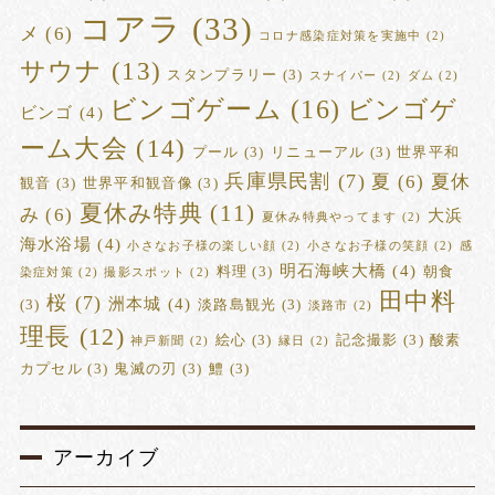
コアラ
(33)
メ
(6)
コロナ感染症対策を実施中
(2)
サウナ
(13)
スタンプラリー
(3)
スナイパー
(2)
ダム
(2)
ビンゴゲーム
(16)
ビンゴゲ
ビンゴ
(4)
ーム大会
(14)
プール
(3)
リニューアル
(3)
世界平和
兵庫県民割
(7)
夏
(6)
夏休
観音
(3)
世界平和観音像
(3)
夏休み特典
(11)
み
(6)
大浜
夏休み特典やってます
(2)
海水浴場
(4)
小さなお子様の楽しい顔
(2)
小さなお子様の笑顔
(2)
感
明石海峡大橋
(4)
料理
(3)
朝食
染症対策
(2)
撮影スポット
(2)
田中料
桜
(7)
洲本城
(4)
(3)
淡路島観光
(3)
淡路市
(2)
理長
(12)
絵心
(3)
記念撮影
(3)
酸素
神戸新聞
(2)
縁日
(2)
カプセル
(3)
鬼滅の刃
(3)
鱧
(3)
アーカイブ