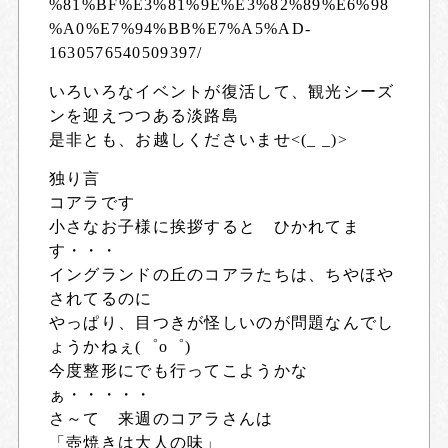
%81%BF%E3%81%9E%E3%82%89%E6%98
%A0%E7%94%BB%E7%A5%AD-
1630576540509397/
いろいろなイベントが復活して、観光シーズ
ンを迎えつつある淡路島
是非とも、お越しくださいませ<(_ _)>
独り言
コアラです
小さなお子様に挨拶すると ひかれてま
す・・・
イングランドの丘のコアラたちは、ちやほや
されてるのに
やっぱり、目つきが怪しいのが問題なんでし
ょうかねぇ(゜o゜)
今度整形にでも行ってこようかな
ぁ・・・・・
さ～て 来週のコアラさんは
「壺焼きは大人の味」