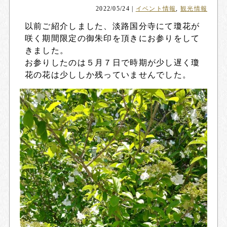
2022/05/24
|
イベント情報
,
観光情報
以前ご紹介しました、淡路国分寺にて瓊花が
咲く期間限定の御朱印を頂きにお参りをして
きました。
お参りしたのは５月７日で時期が少し遅く瓊
花の花は少ししか残っていませんでした。