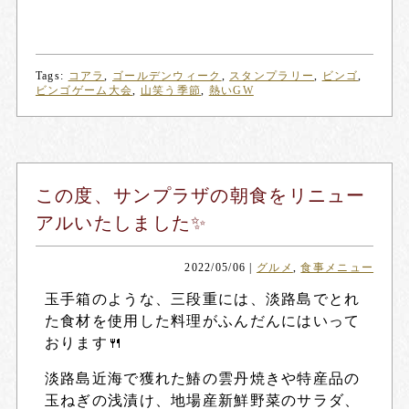
Tags:
コアラ
,
ゴールデンウィーク
,
スタンプラリー
,
ビンゴ
,
ビンゴゲーム大会
,
山笑う季節
,
熱いGW
この度、サンプラザの朝食をリニュー
アルいたしました✨
2022/05/06
|
グルメ
,
食事メニュー
玉手箱のような、三段重には、淡路島でとれ
た食材を使用した料理がふんだんにはいって
おります🍴
淡路島近海で獲れた鰆の雲丹焼きや特産品の
玉ねぎの浅漬け、地場産新鮮野菜のサラダ、