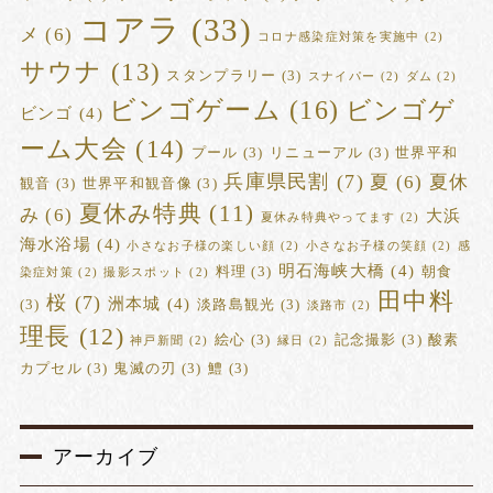
コアラ
(33)
メ
(6)
コロナ感染症対策を実施中
(2)
サウナ
(13)
スタンプラリー
(3)
スナイパー
(2)
ダム
(2)
ビンゴゲーム
(16)
ビンゴゲ
ビンゴ
(4)
ーム大会
(14)
プール
(3)
リニューアル
(3)
世界平和
兵庫県民割
(7)
夏
(6)
夏休
観音
(3)
世界平和観音像
(3)
夏休み特典
(11)
み
(6)
大浜
夏休み特典やってます
(2)
海水浴場
(4)
小さなお子様の楽しい顔
(2)
小さなお子様の笑顔
(2)
感
明石海峡大橋
(4)
料理
(3)
朝食
染症対策
(2)
撮影スポット
(2)
田中料
桜
(7)
洲本城
(4)
(3)
淡路島観光
(3)
淡路市
(2)
理長
(12)
絵心
(3)
記念撮影
(3)
酸素
神戸新聞
(2)
縁日
(2)
カプセル
(3)
鬼滅の刃
(3)
鱧
(3)
アーカイブ