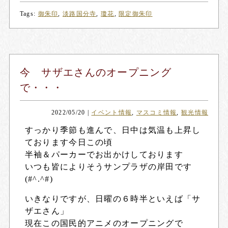
Tags:
御朱印
,
淡路国分寺
,
瓊花
,
限定御朱印
今 サザエさんのオープニング
で・・・
2022/05/20
|
イベント情報
,
マスコミ情報
,
観光情報
すっかり季節も進んで、日中は気温も上昇し
ております今日この頃
半袖＆パーカーでお出かけしております
いつも皆によりそうサンプラザの岸田です
(#^.^#)
いきなりですが、日曜の６時半といえば「サ
ザエさん」
現在この国民的アニメのオープニングで