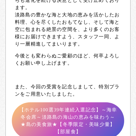
らも進化を続ける決意として受け止めており
ます。
淡路島の豊かな海と大地の恵みを活かしたお
料理、心を尽くしたおもてなし、そして海と
空に包まれる絶景の空間を、より多くのお客
様にお届けできますよう、スタッフ一同、よ
り一層精進してまいります。
今後とも変わらぬご愛顧のほど、何卒よろし
くお願い申し上げます。
また、今回の受賞を記念しまして、特別プラ
ンをご用意いたしました。
【ホテル100選39年連続入選記念】～海幸
冬会席～淡路島の海山の恵みを味わう～
★島の美食旅★【冬季限定・美味少量】
【部屋食】