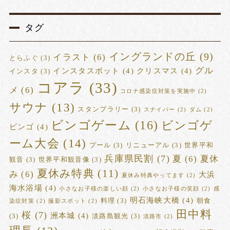
タグ
イングランドの丘
(9)
イラスト
(6)
とらふぐ
(3)
グル
インスタスポット
(4)
クリスマス
(4)
インスタ
(3)
コアラ
(33)
メ
(6)
コロナ感染症対策を実施中
(2)
サウナ
(13)
スタンプラリー
(3)
スナイパー
(2)
ダム
(2)
ビンゴゲーム
(16)
ビンゴゲ
ビンゴ
(4)
ーム大会
(14)
プール
(3)
リニューアル
(3)
世界平和
兵庫県民割
(7)
夏
(6)
夏休
観音
(3)
世界平和観音像
(3)
夏休み特典
(11)
み
(6)
大浜
夏休み特典やってます
(2)
海水浴場
(4)
小さなお子様の楽しい顔
(2)
小さなお子様の笑顔
(2)
感
明石海峡大橋
(4)
料理
(3)
朝食
染症対策
(2)
撮影スポット
(2)
田中料
桜
(7)
洲本城
(4)
(3)
淡路島観光
(3)
淡路市
(2)