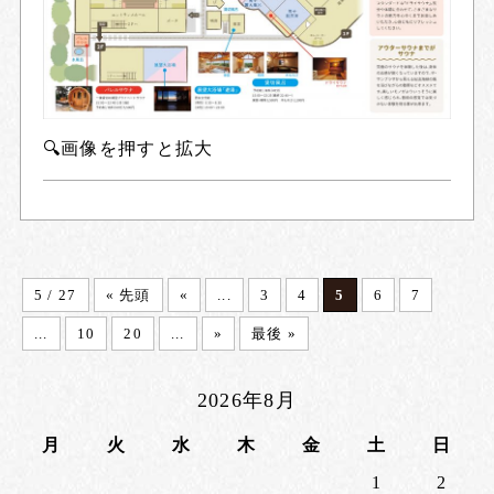
🔍画像を押すと拡大
5 / 27
« 先頭
«
...
3
4
5
6
7
...
10
20
...
»
最後 »
2026年8月
月
火
水
木
金
土
日
1
2