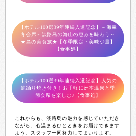
【ホテル100選39年連続入選記念】～海幸
冬会席～淡路島の海山の恵みを味わう～
★島の美食旅★【冬季限定・美味少量】
【食事処】
【ホテル100選39年連続入選記念】人気の
鮑踊り焼き付き！お手軽に洲本温泉と季
節会席を楽しむ♪【食事処】
これからも、淡路島の魅力を感じていただき
ながら、心温まるひとときをお届けできます
よう、スタッフ一同努力してまいります。