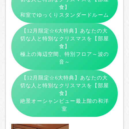
食】
和室でゆっくりスタンダードルーム
【12月限定☆6大特典】あなたの大
切な人と特別なクリスマスを【部屋
食】
極上の海辺空間、特別フロア～波の
音～
【12月限定☆6大特典】あなたの大
切な人と特別なクリスマスを【部屋
食】
絶景オーシャンビュー最上階の和洋
室