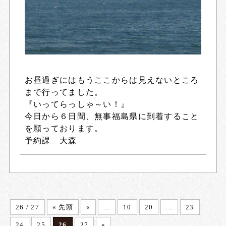
お昼過ぎにはもうここからは見えないところ
まで行ってました。
『いってらっしゃ～い！』
今日から６日間、無事福島県に到着すること
を願っております。
予約課 大森
26 / 27
« 先頭
«
...
10
20
...
23
24
25
26
27
»