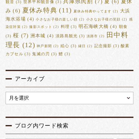
兵庫県民割
(7)
夏
(6)
夏休
観音
(3)
世界平和観音像
(3)
夏休み特典
(11)
み
(6)
大浜
夏休み特典やってます
(2)
海水浴場
(4)
小さなお子様の楽しい顔
(2)
小さなお子様の笑顔
(2)
感
明石海峡大橋
(4)
料理
(3)
朝食
染症対策
(2)
撮影スポット
(2)
田中料
桜
(7)
洲本城
(4)
(3)
淡路島観光
(3)
淡路市
(2)
理長
(12)
絵心
(3)
記念撮影
(3)
酸素
神戸新聞
(2)
縁日
(2)
カプセル
(3)
鬼滅の刃
(3)
鱧
(3)
アーカイブ
ブログ内ワード検索