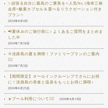
✨頑張る自分に最高のご褒美を✨人気No.1海幸三昧
会席×酸素カプセル＆選べるリラクゼーション付き
プラン✨
2026年8月4日
📢夏休みのご旅行前に♪ よくあるご質問をまとめま
した🌻
2026年7月10日
🌞淡路島の夏を満喫！ファミリープランのご案内
🏊‍♂️
2026年7月3日
【期間限定】オールインクルーシブでさらにお得
に！淡路島の美食と温泉をもっとお得に満喫♪
2026年6月25日
☀️プール利用について🏊‍♂️
2026年6月19日