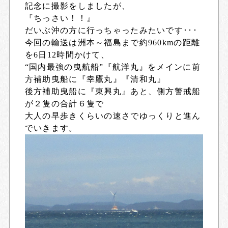
記念に撮影をしましたが、
『ちっさい！！』
だいぶ沖の方に行っちゃったみたいです･･･
今回の輸送は洲本～福島まで約960kmの距離
を6日12時間かけて、
“国内最強の曳航船”『航洋丸』をメインに前
方補助曳船に『幸鷹丸』『清和丸』
後方補助曳船に『東興丸』あと、側方警戒船
が２隻の合計６隻で
大人の早歩きくらいの速さでゆっくりと進ん
でいきます。