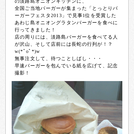
の
淡路島オニオンキッチン
に、
全国ご当地バーガーが集まった「とっとりバ
ーガーフェスタ2013」で見事1位を受賞した
あわじ島オニオングラタンバーガー
を食べに
行ってきました！
店の周りには、淡路島バーガーを食べてる人
が沢山、そして店前には長蛇の行列が！？
w(*ﾟoﾟ*)w
無事注文して、待つことしばし・・・
早速バーガーを包んでいる紙を広げて、記念
撮影！