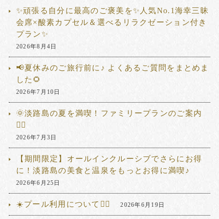
✨頑張る自分に最高のご褒美を✨人気No.1海幸三昧
会席×酸素カプセル＆選べるリラクゼーション付き
プラン✨
2026年8月4日
📢夏休みのご旅行前に♪ よくあるご質問をまとめま
した🌻
2026年7月10日
🌞淡路島の夏を満喫！ファミリープランのご案内
🏊‍♂️
2026年7月3日
【期間限定】オールインクルーシブでさらにお得
に！淡路島の美食と温泉をもっとお得に満喫♪
2026年6月25日
☀️プール利用について🏊‍♂️
2026年6月19日