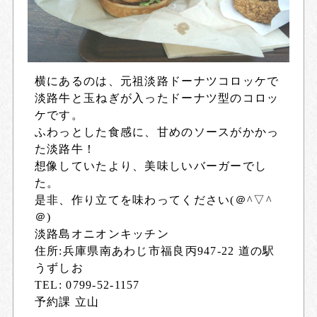
横にあるのは、元祖淡路ドーナツコロッケで
淡路牛と玉ねぎが入ったドーナツ型のコロッ
ケです。
ふわっとした食感に、甘めのソースがかかっ
た淡路牛！
想像していたより、美味しいバーガーでし
た。
是非、作り立てを味わってください(＠^▽^
＠)
淡路島オニオンキッチン
住所:兵庫県南あわじ市福良丙947-22 道の駅
うずしお
TEL: 0799-52-1157
予約課 立山