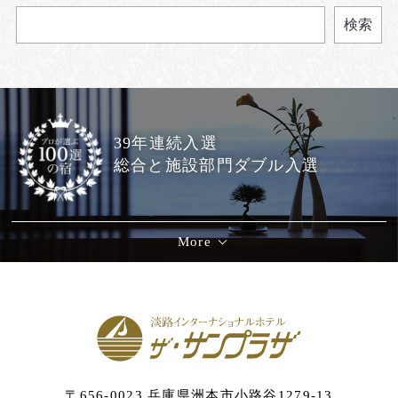
検索
39年連続入選
総合と施設部門ダブル入選
More
〒656-0023 兵庫県洲本市小路谷1279-13