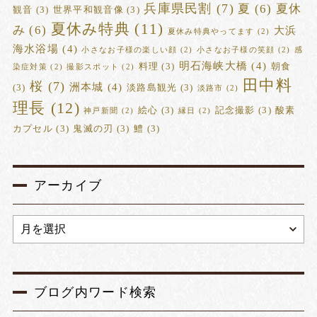
兵庫県民割
(7)
夏
(6)
夏休
観音
(3)
世界平和観音像
(3)
夏休み特典
(11)
み
(6)
大浜
夏休み特典やってます
(2)
海水浴場
(4)
小さなお子様の楽しい顔
(2)
小さなお子様の笑顔
(2)
感
明石海峡大橋
(4)
料理
(3)
朝食
染症対策
(2)
撮影スポット
(2)
田中料
桜
(7)
洲本城
(4)
(3)
淡路島観光
(3)
淡路市
(2)
理長
(12)
絵心
(3)
記念撮影
(3)
酸素
神戸新聞
(2)
縁日
(2)
カプセル
(3)
鬼滅の刃
(3)
鱧
(3)
アーカイブ
ブログ内ワード検索