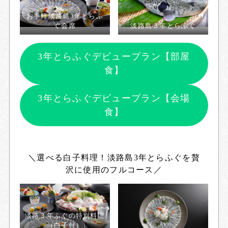
お手軽淡路島3年とらふ
ぐ会席
淡路島３年とらふぐ
3年とらふぐデビュープラン【部屋
食】
3年とらふぐデビュープラン【会場
食】
＼選べる白子料理！淡路島3年とらふぐを贅
沢に使用のフルコース／
淡路３年ふぐの特別料理
（白子付）