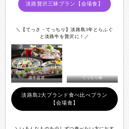
淡路贅沢三昧プラン【会場食】
＼【てっさ・てっちり】淡路島3年とらふぐ
と淡路牛を贅沢に！／
【淡路島2大ブランド】
淡路島３年とらふぐ＆淡
路牛会席
てっちり鍋
淡路島2大ブランド食べ比べプラン
【会場食】
＼いろんなものを少しずつ食べたい方におす