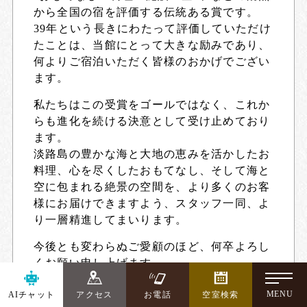
から全国の宿を評価する伝統ある賞です。
39年という長きにわたって評価していただけ
たことは、当館にとって大きな励みであり、
何よりご宿泊いただく皆様のおかげでござい
ます。
私たちはこの受賞をゴールではなく、これか
らも進化を続ける決意として受け止めており
ます。
淡路島の豊かな海と大地の恵みを活かしたお
料理、心を尽くしたおもてなし、そして海と
空に包まれる絶景の空間を、より多くのお客
様にお届けできますよう、スタッフ一同、よ
り一層精進してまいります。
今後とも変わらぬご愛顧のほど、何卒よろし
くお願い申し上げます。
-
MENU
AIチャット
アクセス
お電話
空室検索