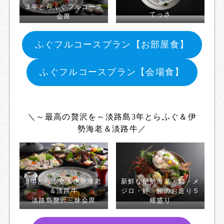
３年とらふぐフルコース
てっさ
会席
ふぐフルコースプラン【お部屋食】
ふぐフルコースプラン【会場食】
＼～最高の贅沢を～淡路島3年とらふぐ＆伊
勢海老＆淡路牛／
3年とらふぐ＆伊勢海老
新鮮な伊勢海老・鯛・メ
＆淡路牛
ジロ・鮃・鮪のお造り５
淡路島贅沢三昧会席
種盛り