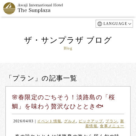
LANGUAGE
ザ・サンプラザ ブログ
Blog
「プラン」の記事一覧
🌸春限定のごちそう！淡路島の「桜
鯛」を味わう贅沢なひととき🐟
2026/04/03
|
イベント情報
,
グルメ
,
ピックアップ
,
プラン
,
新
着情報
,
食事メニュー