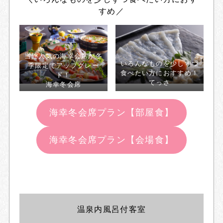
すめ／
当館人気の海幸会席が冬
いろんなものを少しずつ
季限定でアップグレー
食べたい方におすすめ！
ド！
てっさ
海幸冬会席
海幸冬会席プラン【部屋食】
海幸冬会席プラン【会場食】
温泉内風呂付客室