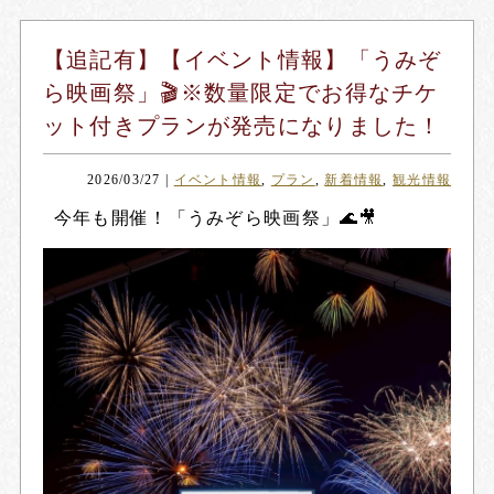
【追記有】【イベント情報】「うみぞ
ら映画祭」🎬※数量限定でお得なチケ
ット付きプランが発売になりました！
2026/03/27
|
イベント情報
,
プラン
,
新着情報
,
観光情報
今年も開催！「
うみぞら映画祭
」🌊🎥