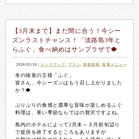
【3月末まで】まだ間に合う！今シー
ズンラストチャンス！「淡路島3年と
らふぐ」食べ納めはサンプラザで🐡
2026/02/26
|
ピックアップ
,
プラン
,
新着情報
,
食事メニュー
冬の味覚の王様「ふぐ」
皆さん、今シーズンはもう召し上がりました
か？🐡
ぷりぷりの食感と濃厚な旨味が楽しめるふぐ
料理は、寒い季節ならではの贅沢ですよね。
島内のホテルによって2月末～３月初旬辺り
で提供を終了するところもありますが