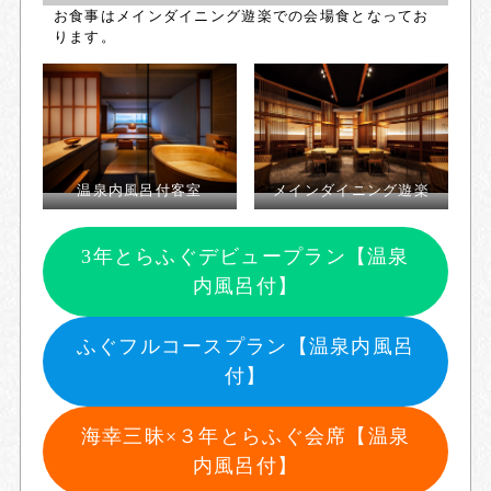
お食事はメインダイニング遊楽での会場食となってお
ります。
温泉内風呂付客室
メインダイニング遊楽
3年とらふぐデビュープラン【温泉
内風呂付】
ふぐフルコースプラン【温泉内風呂
付】
海幸三昧×３年とらふぐ会席【温泉
内風呂付】