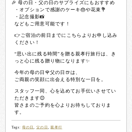
🎉 母の日・父の日のサプライズにもおすすめ
・オプションで感謝のケーキ🎂や花束💐
・記念撮影📸
などもご用意可能です！
👉ご宿泊の前日までにこちらよりお申し込み
ください！
“思い出に残る時間”を贈る親孝行旅行は、き
っと心に残る贈り物になります✨
今年の母の日🌹父の日🍺は、
ご両親の笑顔に出会える特別な一日を。
スタッフ一同、心を込めてお手伝いさせてい
ただきます😊
皆さまのご予約を心よりお待ちしておりま
す。
Tags:
母の日
,
父の日
,
親孝行