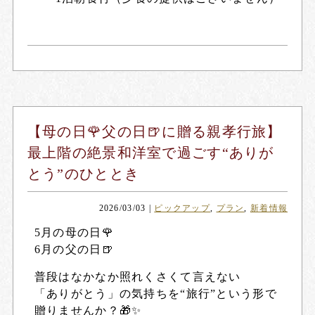
【母の日🌹父の日🍺に贈る親孝行旅】
最上階の絶景和洋室で過ごす“ありが
とう”のひととき
2026/03/03
|
ピックアップ
,
プラン
,
新着情報
5月の母の日🌹
6月の父の日🍺
普段はなかなか照れくさくて言えない
「ありがとう」の気持ちを“旅行”という形で
贈りませんか？🎁✨