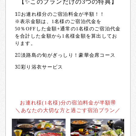
【✨このプランだけの3つの特典】
1⃣お連れ様分のご宿泊料金が半額！！
※表示金額は、1名様のご宿泊代金を
50％OFFした金額+通常の1名様のご宿泊代金
を合計した金額から1名様金額を算出してお
ります。
2⃣淡路島の旬がぎっしり！豪華会席コース
3⃣彩り浴衣サービス
お連れ様(1名様)分の宿泊料金が半額🉐
＼あなたの大切な方と過ごす宿泊プラン／