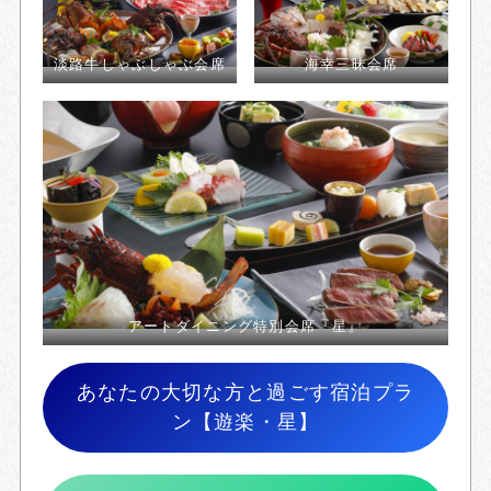
淡路牛しゃぶしゃぶ会席
海幸三昧会席
アートダイニング特別会席『星』
あなたの大切な方と過ごす宿泊プラ
ン【遊楽・星】