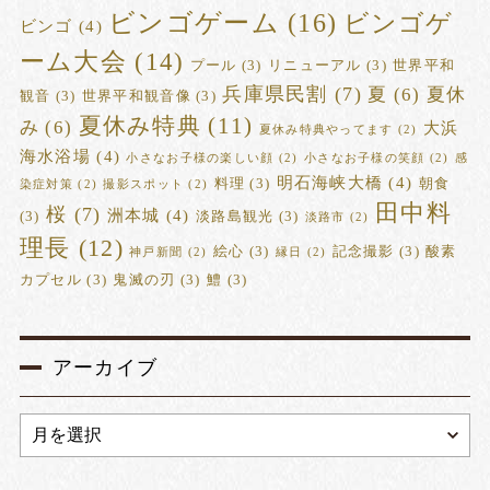
ビンゴゲーム
(16)
ビンゴゲ
ビンゴ
(4)
ーム大会
(14)
プール
(3)
リニューアル
(3)
世界平和
兵庫県民割
(7)
夏
(6)
夏休
観音
(3)
世界平和観音像
(3)
夏休み特典
(11)
み
(6)
大浜
夏休み特典やってます
(2)
海水浴場
(4)
小さなお子様の楽しい顔
(2)
小さなお子様の笑顔
(2)
感
明石海峡大橋
(4)
料理
(3)
朝食
染症対策
(2)
撮影スポット
(2)
田中料
桜
(7)
洲本城
(4)
(3)
淡路島観光
(3)
淡路市
(2)
理長
(12)
絵心
(3)
記念撮影
(3)
酸素
神戸新聞
(2)
縁日
(2)
カプセル
(3)
鬼滅の刃
(3)
鱧
(3)
アーカイブ