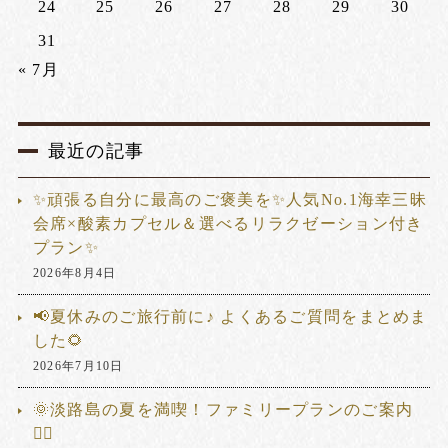
24
25
26
27
28
29
30
31
« 7月
最近の記事
✨頑張る自分に最高のご褒美を✨人気No.1海幸三昧
会席×酸素カプセル＆選べるリラクゼーション付き
プラン✨
2026年8月4日
📢夏休みのご旅行前に♪ よくあるご質問をまとめま
した🌻
2026年7月10日
🌞淡路島の夏を満喫！ファミリープランのご案内
🏊‍♂️