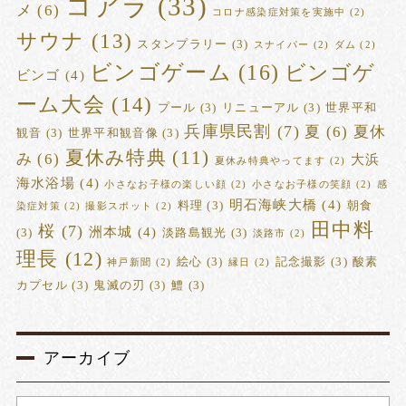
コアラ
(33)
メ
(6)
コロナ感染症対策を実施中
(2)
サウナ
(13)
スタンプラリー
(3)
スナイパー
(2)
ダム
(2)
ビンゴゲーム
(16)
ビンゴゲ
ビンゴ
(4)
ーム大会
(14)
プール
(3)
リニューアル
(3)
世界平和
兵庫県民割
(7)
夏
(6)
夏休
観音
(3)
世界平和観音像
(3)
夏休み特典
(11)
み
(6)
大浜
夏休み特典やってます
(2)
海水浴場
(4)
小さなお子様の楽しい顔
(2)
小さなお子様の笑顔
(2)
感
明石海峡大橋
(4)
料理
(3)
朝食
染症対策
(2)
撮影スポット
(2)
田中料
桜
(7)
洲本城
(4)
(3)
淡路島観光
(3)
淡路市
(2)
理長
(12)
絵心
(3)
記念撮影
(3)
酸素
神戸新聞
(2)
縁日
(2)
カプセル
(3)
鬼滅の刃
(3)
鱧
(3)
アーカイブ