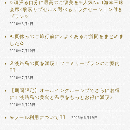
✨頑張る自分に最高のご褒美を✨人気No.1海幸三昧
会席×酸素カプセル＆選べるリラクゼーション付き
プラン✨
2026年8月4日
📢夏休みのご旅行前に♪ よくあるご質問をまとめま
した🌻
2026年7月10日
🌞淡路島の夏を満喫！ファミリープランのご案内
🏊‍♂️
2026年7月3日
【期間限定】オールインクルーシブでさらにお得
に！淡路島の美食と温泉をもっとお得に満喫♪
2026年6月25日
☀️プール利用について🏊‍♂️
2026年6月19日