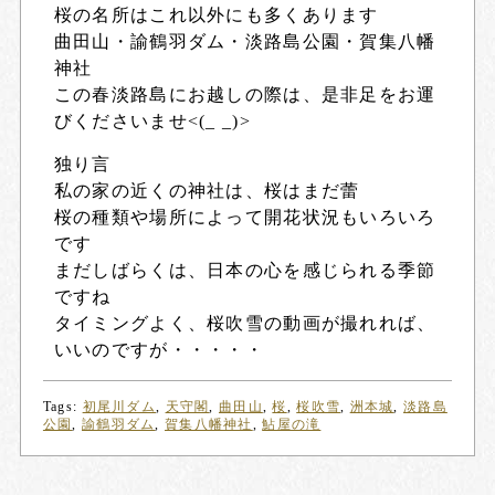
桜の名所はこれ以外にも多くあります
曲田山・諭鶴羽ダム・淡路島公園・賀集八幡
神社
この春淡路島にお越しの際は、是非足をお運
びくださいませ<(_ _)>
独り言
私の家の近くの神社は、桜はまだ蕾
桜の種類や場所によって開花状況もいろいろ
です
まだしばらくは、日本の心を感じられる季節
ですね
タイミングよく、桜吹雪の動画が撮れれば、
いいのですが・・・・・
Tags:
初尾川ダム
,
天守閣
,
曲田山
,
桜
,
桜吹雪
,
洲本城
,
淡路島
公園
,
諭鶴羽ダム
,
賀集八幡神社
,
鮎屋の滝