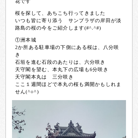
花です
桜を探して、あちこち行ってきました
いつも皆に寄り添う サンプラザの岸田が淡
路島の桜の今をご紹介します(#^.^#)
①洲本城
2か所ある駐車場の下側にある桜は、八分咲
き
石垣を進む石段のあたりは、六分咲き
天守閣を望む、本丸下の広場も6分咲き
天守閣本丸は 三分咲き
ここ１週間ほどで本丸の桜も満開かもしれま
せん(^○^)