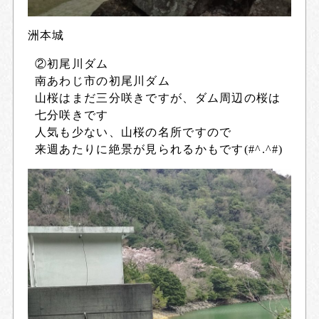
洲本城
②初尾川ダム
南あわじ市の初尾川ダム
山桜はまだ三分咲きですが、ダム周辺の桜は
七分咲きです
人気も少ない、山桜の名所ですので
来週あたりに絶景が見られるかもです(#^.^#)