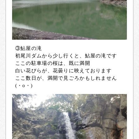
③鮎屋の滝
初尾川ダムから少し行くと、鮎屋の滝です
ここの駐車場の桜は、既に満開
白い花びらが、花曇りに映えております
ここ数日が、満開で見ごろかもしれません
(・o・)