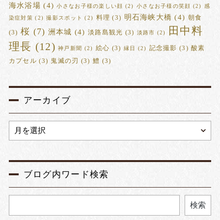
海水浴場
(4)
小さなお子様の楽しい顔
(2)
小さなお子様の笑顔
(2)
感
明石海峡大橋
(4)
料理
(3)
朝食
染症対策
(2)
撮影スポット
(2)
田中料
桜
(7)
洲本城
(4)
(3)
淡路島観光
(3)
淡路市
(2)
理長
(12)
絵心
(3)
記念撮影
(3)
酸素
神戸新聞
(2)
縁日
(2)
カプセル
(3)
鬼滅の刃
(3)
鱧
(3)
アーカイブ
ブログ内ワード検索
検索