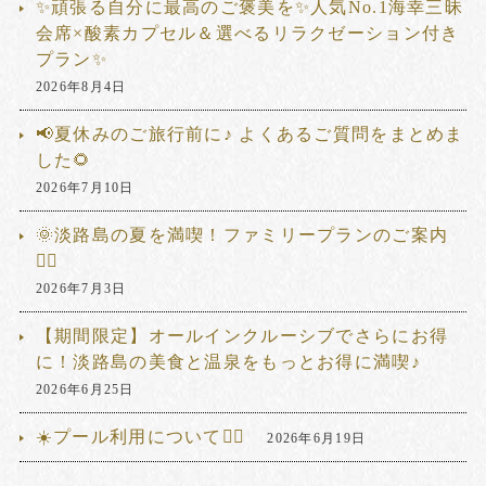
✨頑張る自分に最高のご褒美を✨人気No.1海幸三昧
会席×酸素カプセル＆選べるリラクゼーション付き
プラン✨
2026年8月4日
📢夏休みのご旅行前に♪ よくあるご質問をまとめま
した🌻
2026年7月10日
🌞淡路島の夏を満喫！ファミリープランのご案内
🏊‍♂️
2026年7月3日
【期間限定】オールインクルーシブでさらにお得
に！淡路島の美食と温泉をもっとお得に満喫♪
2026年6月25日
☀️プール利用について🏊‍♂️
2026年6月19日