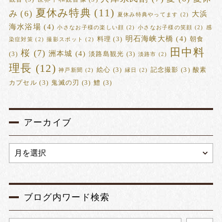
夏休み特典
(11)
み
(6)
大浜
夏休み特典やってます
(2)
海水浴場
(4)
小さなお子様の楽しい顔
(2)
小さなお子様の笑顔
(2)
感
明石海峡大橋
(4)
料理
(3)
朝食
染症対策
(2)
撮影スポット
(2)
田中料
桜
(7)
洲本城
(4)
(3)
淡路島観光
(3)
淡路市
(2)
理長
(12)
絵心
(3)
記念撮影
(3)
酸素
神戸新聞
(2)
縁日
(2)
カプセル
(3)
鬼滅の刃
(3)
鱧
(3)
アーカイブ
ブログ内ワード検索