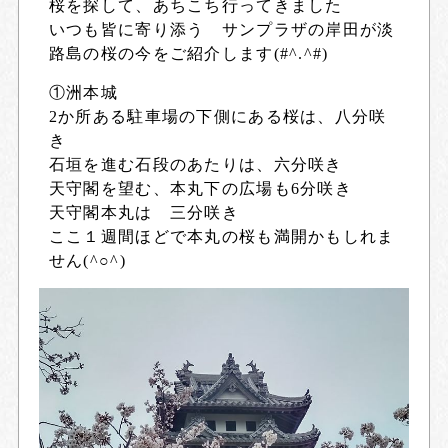
桜を探して、あちこち行ってきました
いつも皆に寄り添う サンプラザの岸田が淡
路島の桜の今をご紹介します(#^.^#)
①洲本城
2か所ある駐車場の下側にある桜は、八分咲
き
石垣を進む石段のあたりは、六分咲き
天守閣を望む、本丸下の広場も6分咲き
天守閣本丸は 三分咲き
ここ１週間ほどで本丸の桜も満開かもしれま
せん(^○^)