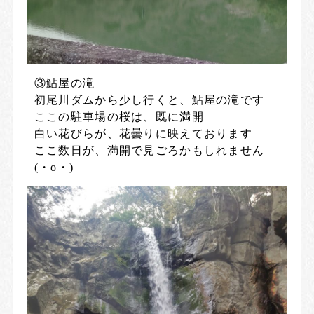
③鮎屋の滝
初尾川ダムから少し行くと、鮎屋の滝です
ここの駐車場の桜は、既に満開
白い花びらが、花曇りに映えております
ここ数日が、満開で見ごろかもしれません
(・o・)