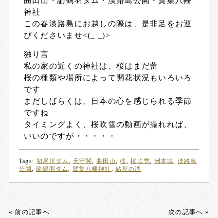
曲田山・諭鶴羽ダム・淡路島公園・賀集八幡
神社
この春淡路島にお越しの際は、是非足をお運
びくださいませ<(_ _)>
独り言
私の家の近くの神社は、桜はまだ蕾
桜の種類や場所によって開花状況もいろいろ
です
まだしばらくは、日本の心を感じられる季節
ですね
タイミングよく、桜吹雪の動画が撮れれば、
いいのですが・・・・・
Tags:
初尾川ダム
,
天守閣
,
曲田山
,
桜
,
桜吹雪
,
洲本城
,
淡路島
公園
,
諭鶴羽ダム
,
賀集八幡神社
,
鮎屋の滝
« 前の記事へ
次の記事へ »