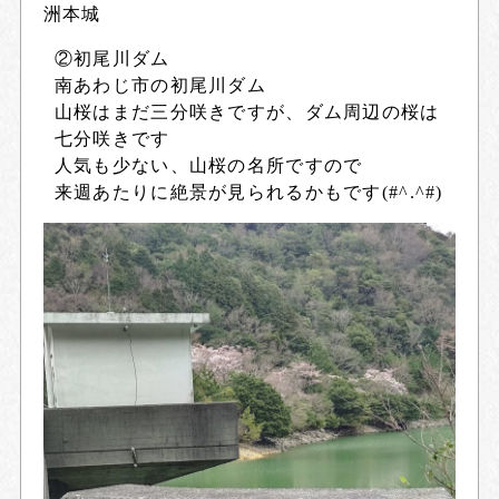
洲本城
②初尾川ダム
南あわじ市の初尾川ダム
山桜はまだ三分咲きですが、ダム周辺の桜は
七分咲きです
人気も少ない、山桜の名所ですので
来週あたりに絶景が見られるかもです(#^.^#)