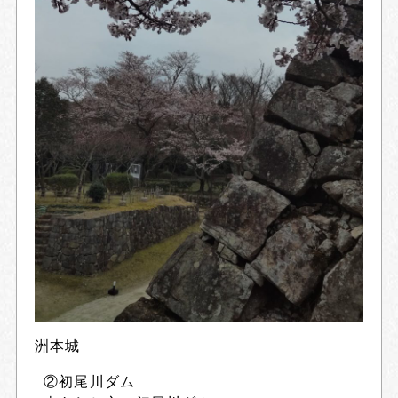
洲本城
②初尾川ダム