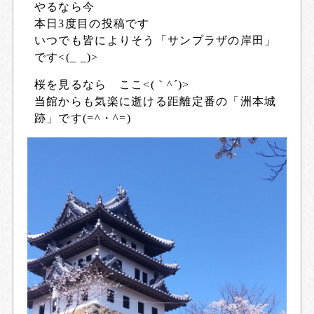
やるなら今
本日3度目の投稿です
いつでも皆によりそう「サンプラザの岸田」
です<(_ _)>
桜を見るなら ここ<(｀^´)>
当館からも気楽に逝ける距離定番の「洲本城
跡」です(=^・^=)