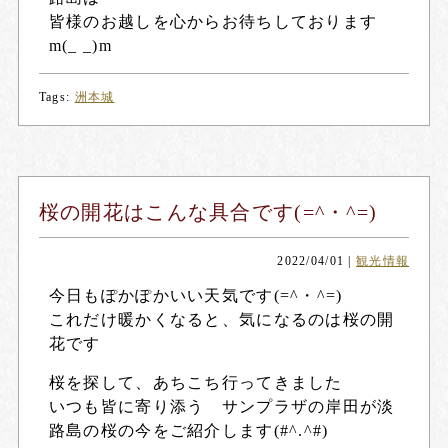
皆様のお越しを心からお待ちしております
m(_ _)m
Tags:
洲本城
桜の開花はこんな具合です(=^・^=)
2022/04/01
|
観光情報
今日もぽかぽかいい天気です(=^・^=)
これだけ暖かくなると、気になるのは桜の開
花です
桜を探して、あちこち行ってきました
いつも皆に寄り添う サンプラザの岸田が淡
路島の桜の今をご紹介します(#^.^#)