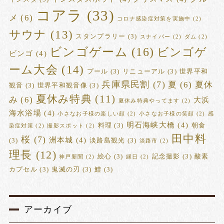
コアラ
(33)
メ
(6)
コロナ感染症対策を実施中
(2)
サウナ
(13)
スタンプラリー
(3)
スナイパー
(2)
ダム
(2)
ビンゴゲーム
(16)
ビンゴゲ
ビンゴ
(4)
ーム大会
(14)
プール
(3)
リニューアル
(3)
世界平和
兵庫県民割
(7)
夏
(6)
夏休
観音
(3)
世界平和観音像
(3)
夏休み特典
(11)
み
(6)
大浜
夏休み特典やってます
(2)
海水浴場
(4)
小さなお子様の楽しい顔
(2)
小さなお子様の笑顔
(2)
感
明石海峡大橋
(4)
料理
(3)
朝食
染症対策
(2)
撮影スポット
(2)
田中料
桜
(7)
洲本城
(4)
(3)
淡路島観光
(3)
淡路市
(2)
理長
(12)
絵心
(3)
記念撮影
(3)
酸素
神戸新聞
(2)
縁日
(2)
カプセル
(3)
鬼滅の刃
(3)
鱧
(3)
アーカイブ