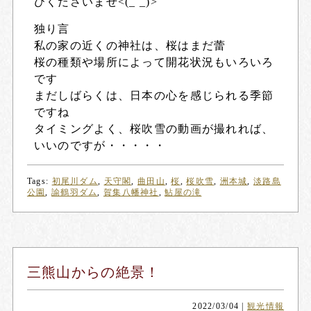
びくださいませ<(_ _)>
独り言
私の家の近くの神社は、桜はまだ蕾
桜の種類や場所によって開花状況もいろいろ
です
まだしばらくは、日本の心を感じられる季節
ですね
タイミングよく、桜吹雪の動画が撮れれば、
いいのですが・・・・・
Tags:
初尾川ダム
,
天守閣
,
曲田山
,
桜
,
桜吹雪
,
洲本城
,
淡路島
公園
,
諭鶴羽ダム
,
賀集八幡神社
,
鮎屋の滝
三熊山からの絶景！
2022/03/04
|
観光情報