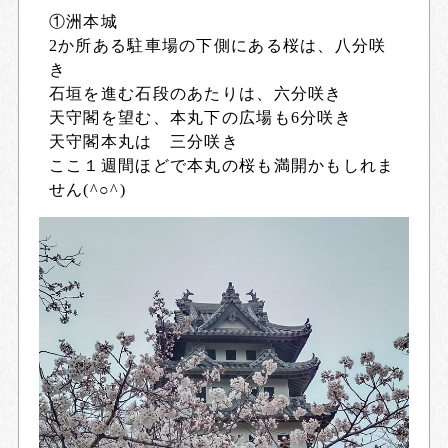
①洲本城
2か所ある駐車場の下側にある桜は、八分咲
き
石垣を進む石段のあたりは、六分咲き
天守閣を望む、本丸下の広場も6分咲き
天守閣本丸は 三分咲き
ここ１週間ほどで本丸の桜も満開かもしれま
せん(^○^)