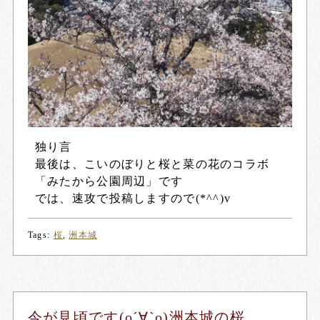
独り言
最後は、こいのぼりと桜と菜の花のコラボ
「みたから公園周辺」です
では、速攻で投稿しますので(*^^)v
Tags:
桜
,
洲本城
今が見頃です(о´∀`о)洲本城の桜