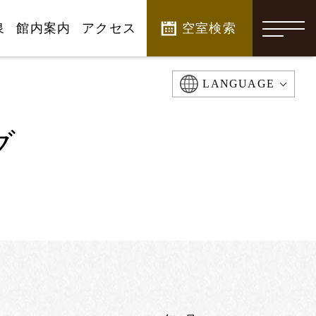
泉
館内案内
アクセス
空室検索
-
LANGUAGE
グ