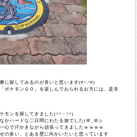
に探してみるのが良いと思います(#^.^#)
「ポケモンＧＯ」を楽しんでおられるお方には、是非
モンを探してきました(=^・^=)
かハードな二日間にわたる旅でした(＠_＠;)
一心で汗かきながら頑張ってきましたｗｗｗｗ
せの多い、とある壁に向かいたいと思っています