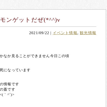
ゲットだぜ(*^^)v
2021/09/22
|
イベント情報
,
観光情報
かなか見ることができません今日この頃
死になっています
の情報です
の蓋です
｀^´)>