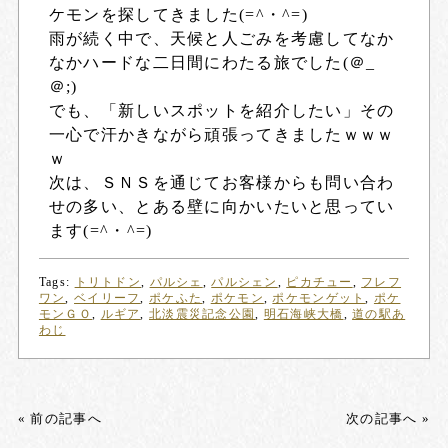
ケモンを探してきました(=^・^=)
雨が続く中で、天候と人ごみを考慮してなか
なかハードな二日間にわたる旅でした(＠_
＠;)
でも、「新しいスポットを紹介したい」その
一心で汗かきながら頑張ってきましたｗｗｗ
ｗ
次は、ＳＮＳを通じてお客様からも問い合わ
せの多い、とある壁に向かいたいと思ってい
ます(=^・^=)
Tags:
トリトドン
,
パルシェ
,
パルシェン
,
ピカチュー
,
フレフ
ワン
,
ベイリーフ
,
ポケふた
,
ポケモン
,
ポケモンゲット
,
ポケ
モンＧＯ
,
ルギア
,
北淡震災記念公園
,
明石海峡大橋
,
道の駅あ
わじ
« 前の記事へ
次の記事へ »