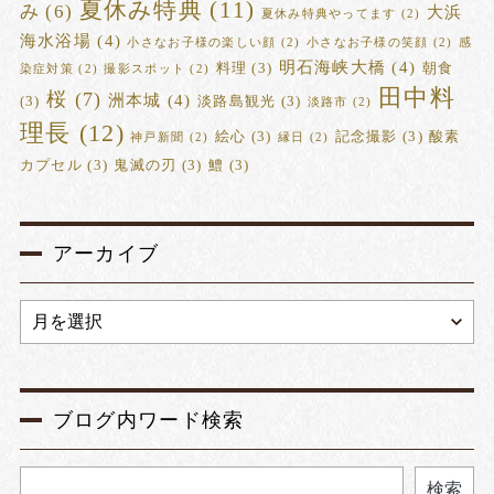
夏休み特典
(11)
み
(6)
大浜
夏休み特典やってます
(2)
海水浴場
(4)
小さなお子様の楽しい顔
(2)
小さなお子様の笑顔
(2)
感
明石海峡大橋
(4)
料理
(3)
朝食
染症対策
(2)
撮影スポット
(2)
田中料
桜
(7)
洲本城
(4)
(3)
淡路島観光
(3)
淡路市
(2)
理長
(12)
絵心
(3)
記念撮影
(3)
酸素
神戸新聞
(2)
縁日
(2)
カプセル
(3)
鬼滅の刃
(3)
鱧
(3)
アーカイブ
ブログ内ワード検索
検索