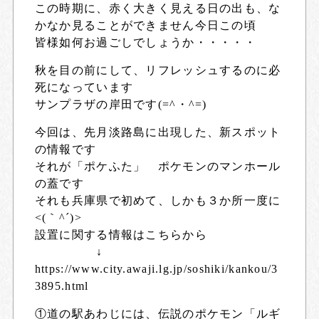
この時期に、赤く大きく見える日の出も、な
かなか見ることができません今日この頃
皆様如何お過ごしでしょうか・・・・・
秋を目の前にして、リフレッシュするのに必
死になっています
サンプラザの岸田です(=^・^=)
今回は、先月淡路島に出現した、新スポット
の情報です
それが「ポケふた」 ポケモンのマンホール
の蓋です
それも兵庫県で初めて、しかも３か所一度に
<(｀^´)>
設置に関する情報はこちらから
↓
https://www.city.awaji.lg.jp/soshiki/kankou/3
3895.html
①道の駅あわじには、伝説のポケモン「ルギ