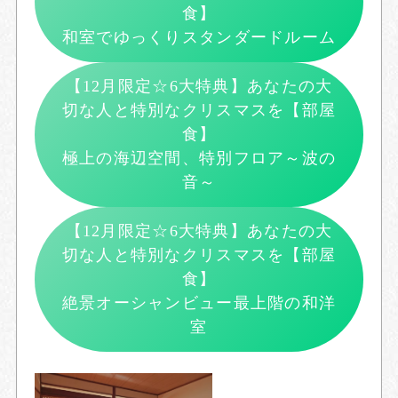
食】
和室でゆっくりスタンダードルーム
【12月限定☆6大特典】あなたの大
切な人と特別なクリスマスを【部屋
食】
極上の海辺空間、特別フロア～波の
音～
【12月限定☆6大特典】あなたの大
切な人と特別なクリスマスを【部屋
食】
絶景オーシャンビュー最上階の和洋
室