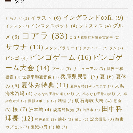
タグ
イングランドの丘
(9)
イラスト
(6)
とらふぐ
(3)
グル
インスタスポット
(4)
クリスマス
(4)
インスタ
(3)
コアラ
(33)
メ
(6)
コロナ感染症対策を実施中
(2)
サウナ
(13)
スタンプラリー
(3)
スナイパー
(2)
ダム
(2)
ビンゴゲーム
(16)
ビンゴゲ
ビンゴ
(4)
ーム大会
(14)
プール
(3)
リニューアル
(3)
世界平和
兵庫県民割
(7)
夏
(6)
夏休
観音
(3)
世界平和観音像
(3)
夏休み特典
(11)
み
(6)
大浜
夏休み特典やってます
(2)
海水浴場
(4)
小さなお子様の楽しい顔
(2)
小さなお子様の笑顔
(2)
感
明石海峡大橋
(4)
料理
(3)
朝食
染症対策
(2)
撮影スポット
(2)
田中料
桜
(7)
洲本城
(4)
(3)
淡路島観光
(3)
淡路市
(2)
理長
(12)
絵心
(3)
記念撮影
(3)
酸素
神戸新聞
(2)
縁日
(2)
カプセル
(3)
鬼滅の刃
(3)
鱧
(3)