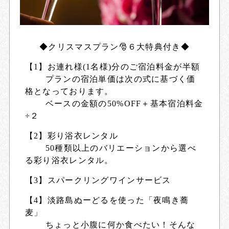
◆クリスマスプラン🎅６大特典付き◆
【1】お連れ様(1名様)分のご宿泊料金が半額
プランの宿泊単価は次の式に基づく価
格となっております。
ベースの金額の50%OFF＋基本宿泊料金
÷２
【2】彩り浴衣レンタル
50種類以上のバリエーションから選べ
る彩り浴衣レンタル。
【3】スパークリングワインサービス
【4】淡路島ぬーどるを使った「夜鳴き蕎
麦」
ちょっと小腹に何か食べたい！そんな