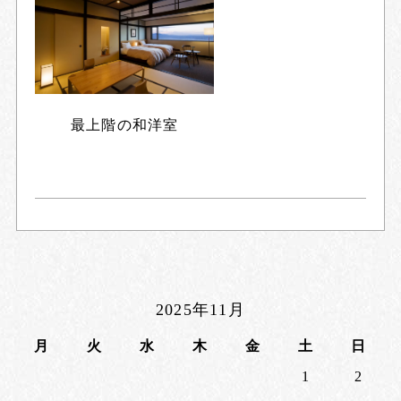
最上階の和洋室
2025年11月
月
火
水
木
金
土
日
1
2