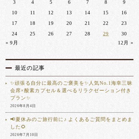
3
4
5
6
7
8
9
10
11
12
13
14
15
16
17
18
19
20
21
22
23
24
25
26
27
28
29
30
« 9月
12月 »
最近の記事
✨頑張る自分に最高のご褒美を✨人気No.1海幸三昧
会席×酸素カプセル＆選べるリラクゼーション付き
プラン✨
2026年8月4日
📢夏休みのご旅行前に♪ よくあるご質問をまとめま
した🌻
2026年7月10日