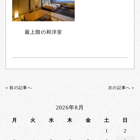
最上階の和洋室
« 前の記事へ
次の記事へ »
2026年8月
月
火
水
木
金
土
日
1
2