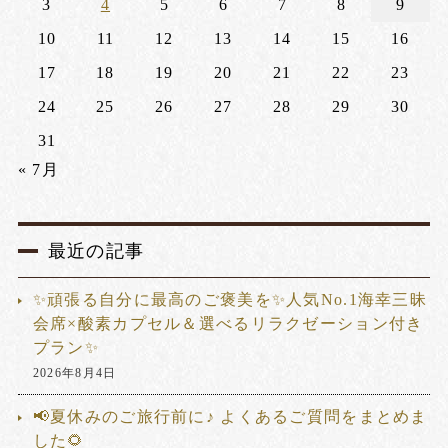
3
4
5
6
7
8
9
10
11
12
13
14
15
16
17
18
19
20
21
22
23
24
25
26
27
28
29
30
31
« 7月
最近の記事
✨頑張る自分に最高のご褒美を✨人気No.1海幸三昧
会席×酸素カプセル＆選べるリラクゼーション付き
プラン✨
2026年8月4日
📢夏休みのご旅行前に♪ よくあるご質問をまとめま
した🌻