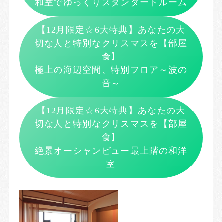
和室でゆっくりスタンダードルーム
【12月限定☆6大特典】あなたの大
切な人と特別なクリスマスを【部屋
食】
極上の海辺空間、特別フロア～波の
音～
【12月限定☆6大特典】あなたの大
切な人と特別なクリスマスを【部屋
食】
絶景オーシャンビュー最上階の和洋
室