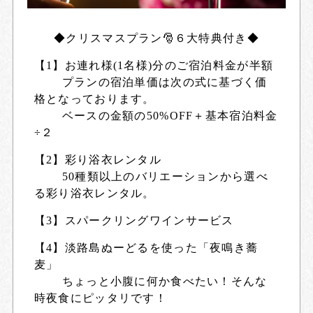
◆クリスマスプラン🎅６大特典付き◆
【1】お連れ様(1名様)分のご宿泊料金が半額
プランの宿泊単価は次の式に基づく価
格となっております。
ベースの金額の50%OFF＋基本宿泊料金
÷２
【2】彩り浴衣レンタル
50種類以上のバリエーションから選べ
る彩り浴衣レンタル。
【3】スパークリングワインサービス
【4】淡路島ぬーどるを使った「夜鳴き蕎
麦」
ちょっと小腹に何か食べたい！そんな
時夜食にピッタリです！