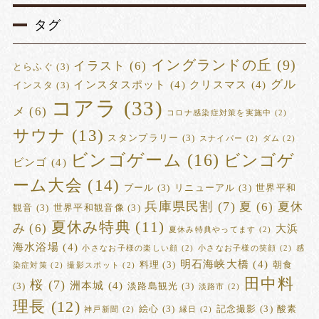
タグ
イングランドの丘
(9)
イラスト
(6)
とらふぐ
(3)
グル
インスタスポット
(4)
クリスマス
(4)
インスタ
(3)
コアラ
(33)
メ
(6)
コロナ感染症対策を実施中
(2)
サウナ
(13)
スタンプラリー
(3)
スナイパー
(2)
ダム
(2)
ビンゴゲーム
(16)
ビンゴゲ
ビンゴ
(4)
ーム大会
(14)
プール
(3)
リニューアル
(3)
世界平和
兵庫県民割
(7)
夏
(6)
夏休
観音
(3)
世界平和観音像
(3)
夏休み特典
(11)
み
(6)
大浜
夏休み特典やってます
(2)
海水浴場
(4)
小さなお子様の楽しい顔
(2)
小さなお子様の笑顔
(2)
感
明石海峡大橋
(4)
料理
(3)
朝食
染症対策
(2)
撮影スポット
(2)
田中料
桜
(7)
洲本城
(4)
(3)
淡路島観光
(3)
淡路市
(2)
理長
(12)
絵心
(3)
記念撮影
(3)
酸素
神戸新聞
(2)
縁日
(2)