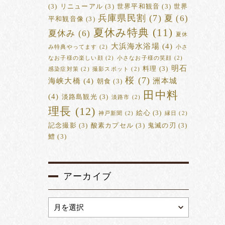
(3)
リニューアル
(3)
世界平和観音
(3)
世界
兵庫県民割
(7)
夏
(6)
平和観音像
(3)
夏休み特典
(11)
夏休み
(6)
夏休
大浜海水浴場
(4)
み特典やってます
(2)
小さ
なお子様の楽しい顔
(2)
小さなお子様の笑顔
(2)
明石
料理
(3)
感染症対策
(2)
撮影スポット
(2)
桜
(7)
海峡大橋
(4)
洲本城
朝食
(3)
田中料
(4)
淡路島観光
(3)
淡路市
(2)
理長
(12)
絵心
(3)
神戸新聞
(2)
縁日
(2)
記念撮影
(3)
酸素カプセル
(3)
鬼滅の刃
(3)
鱧
(3)
アーカイブ