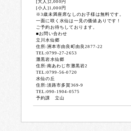
[大人]2,000円
[小人]1,000円
※3歳未満座席なしのお子様は無料です。
一面に咲く水仙は一見の価値ありです！
ご予約お待ちしております。
■お問い合わせ
立川水仙郷
住所:洲本市由良町由良2877-22
TEL:0799-27-2653
灘黒岩水仙郷
住所:南あわじ市灘黒岩2
TEL:0799-56-0720
水仙の丘
住所:淡路市多賀369-9
TEL:090-1904-0575
予約課 立山