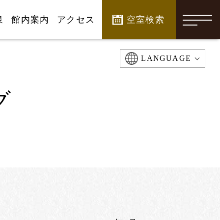
泉
館内案内
アクセス
空室検索
-
LANGUAGE
グ