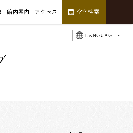
泉
館内案内
アクセス
空室検索
-
LANGUAGE
グ