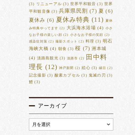
(3)
リニューアル
(3)
世界平和観音
(3)
世界
兵庫県民割
(7)
夏
(6)
平和観音像
(3)
夏休み特典
(11)
夏休み
(6)
夏休
大浜海水浴場
(4)
み特典やってます
(2)
小さ
なお子様の楽しい顔
(2)
小さなお子様の笑顔
(2)
明石
料理
(3)
感染症対策
(2)
撮影スポット
(2)
桜
(7)
海峡大橋
(4)
洲本城
朝食
(3)
田中料
(4)
淡路島観光
(3)
淡路市
(2)
理長
(12)
絵心
(3)
神戸新聞
(2)
縁日
(2)
記念撮影
(3)
酸素カプセル
(3)
鬼滅の刃
(3)
鱧
(3)
アーカイブ