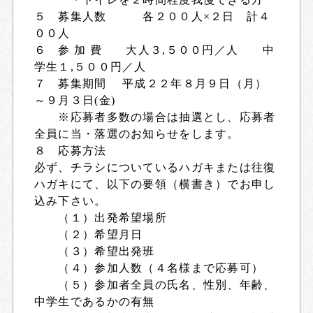
５ 募集人数 各２００人×２日 計４
００人
６ 参 加 費 大人３,５００円／人 中
学生１,５００円／人
７ 募集期間 平成２２年８月９日（月）
～９月３日(金)
※応募者多数の場合は抽選とし、応募者
全員に当・落選のお知らせをします。
８ 応募方法
必ず、チラシについているハガキまたは往復
ハガキにて、以下の要領（横書き）でお申し
込み下さい。
（１）出発希望場所
（２）希望月日
（３）希望出発班
（４）参加人数（４名様まで応募可）
（５）参加者全員の氏名、性別、年齢、
中学生であるかの有無