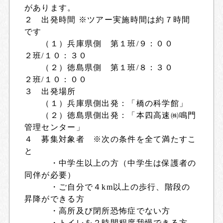
があります。
２ 出発時間 ※ツアー実施時間は約７時間
です
（１）兵庫県側 第１班/９：００
２班/１０：３０
（２）徳島県側 第１班/８：３０
２班/１０：００
３ 出発場所
（１）兵庫県側出発：「橋の科学館」
（２）徳島県側出発：「本四高速㈱鳴門
管理センター」
４ 募集対象者 ※次の条件を全て満たすこ
と
・中学生以上の方（中学生は保護者の
同伴が必要）
・ご自分で４km以上の歩行、階段の
昇降ができる方
・高所及び閉所恐怖症でない方
・トイレを２時間程度我慢できる方