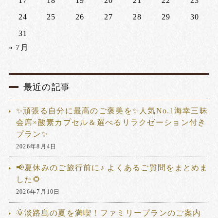
17
18
19
20
21
22
23
24
25
26
27
28
29
30
31
« 7月
最近の記事
✨頑張る自分に最高のご褒美を✨人気No.1海幸三昧
会席×酸素カプセル＆選べるリラクゼーション付き
プラン✨
2026年8月4日
📢夏休みのご旅行前に♪ よくあるご質問をまとめま
した🌻
2026年7月10日
🌞淡路島の夏を満喫！ファミリープランのご案内