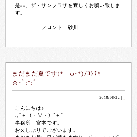
是非、ザ・サンプラザを宜しくお願い致しま
す。
フロント 砂川
まだまだ夏です(*ゝω･*)ﾉｺﾝﾁｬ
☆･ﾟ:*:ﾟ
2010/08/22
|
-
こんにちは♪
.｡ﾟ+.（・∀・）ﾟ+.ﾟ
事務所 宮本です。
お久しぶりでございます。