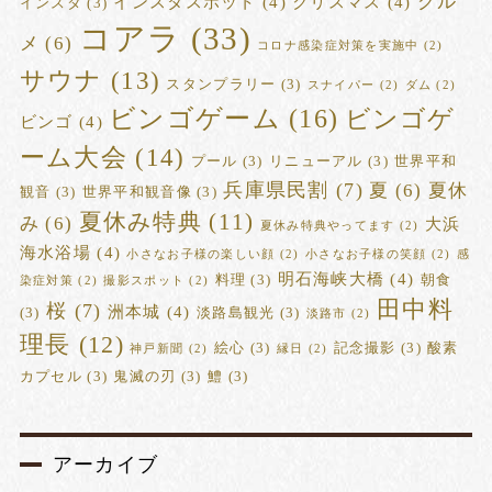
グル
インスタスポット
(4)
クリスマス
(4)
インスタ
(3)
コアラ
(33)
メ
(6)
コロナ感染症対策を実施中
(2)
サウナ
(13)
スタンプラリー
(3)
スナイパー
(2)
ダム
(2)
ビンゴゲーム
(16)
ビンゴゲ
ビンゴ
(4)
ーム大会
(14)
プール
(3)
リニューアル
(3)
世界平和
兵庫県民割
(7)
夏
(6)
夏休
観音
(3)
世界平和観音像
(3)
夏休み特典
(11)
み
(6)
大浜
夏休み特典やってます
(2)
海水浴場
(4)
小さなお子様の楽しい顔
(2)
小さなお子様の笑顔
(2)
感
明石海峡大橋
(4)
料理
(3)
朝食
染症対策
(2)
撮影スポット
(2)
田中料
桜
(7)
洲本城
(4)
(3)
淡路島観光
(3)
淡路市
(2)
理長
(12)
絵心
(3)
記念撮影
(3)
酸素
神戸新聞
(2)
縁日
(2)
カプセル
(3)
鬼滅の刃
(3)
鱧
(3)
アーカイブ