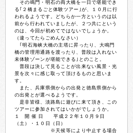
その鳴門・明石の両大橋を一日で堪能でき
る｢２橋まるごと体験ツアー｣が、１０月に行
われるようです。どちらか一方というのは以
前から行われていましたが、２つ共にという
のは、今回が初めてではないでしょうか。
（違ってたらごめんなさい）
｢明石海峡大橋の主塔に昇ったり、大鳴門
橋の管理用通路を渡ったり、普段は入れない
未体験ゾーンが堪能できる｣とのこと。
普段は決して見ることが出来ない風景・光
景を次々に感じ取って頂けるものと思いま
す。
また、兵庫県側からの出発と徳島県側から
の出発とが選べるようです。
是非皆様、淡路島に遊びに来て頂き、この
ツアーに参加されてはいかがでしょうか。
１ 開 催 日 平成２２年１０月９日
（土）・１０日（日）
※天候等により中止する場合