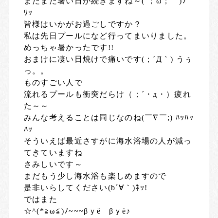
まだまだ暑い日が続きますね～(´；ω；｀)ﾌﾞ
ﾜｯ
皆様はいかがお過ごしですか？
私は先日プールになど行ってまいりました。
めっちゃ暑かったです!!
おまけに凄い日焼けで痛いです(；´Д｀) うぅ
っ。。
ものすごい人で
流れるプールも衝突だらけ（；´・д・）疲れ
た～～
みんな考えることは同じなのね(￣∇￣;) ﾊｯﾊｯ
ﾊｯ
そういえば最近さすがに海水浴場の人が減っ
てきていますね
さみしいです～
まだもう少し海水浴も楽しめますので
是非いらしてください(b´∀｀)ﾈｯ!
ではまた
☆^(*≧ω≦)ﾉ~~~βｙё βｙё♪