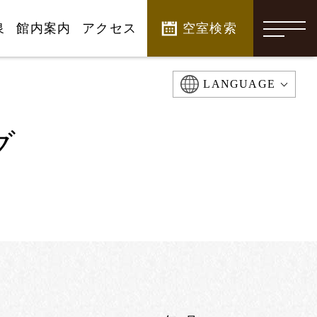
泉
館内案内
アクセス
空室検索
-
LANGUAGE
グ