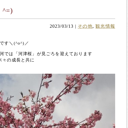
^=)
2023/03/13
|
その他
,
観光情報
＼(^o^)／
河では「河津桜」が見ごろを迎えております
木々の成長と共に