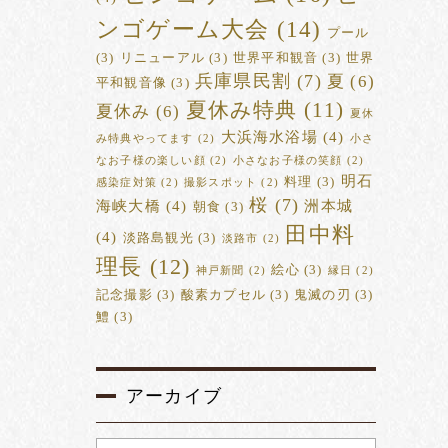
ンゴゲーム大会
(14)
プール
(3)
リニューアル
(3)
世界平和観音
(3)
世界
兵庫県民割
(7)
夏
(6)
平和観音像
(3)
夏休み特典
(11)
夏休み
(6)
夏休
大浜海水浴場
(4)
み特典やってます
(2)
小さ
なお子様の楽しい顔
(2)
小さなお子様の笑顔
(2)
明石
料理
(3)
感染症対策
(2)
撮影スポット
(2)
桜
(7)
海峡大橋
(4)
洲本城
朝食
(3)
田中料
(4)
淡路島観光
(3)
淡路市
(2)
理長
(12)
絵心
(3)
神戸新聞
(2)
縁日
(2)
記念撮影
(3)
酸素カプセル
(3)
鬼滅の刃
(3)
鱧
(3)
アーカイブ