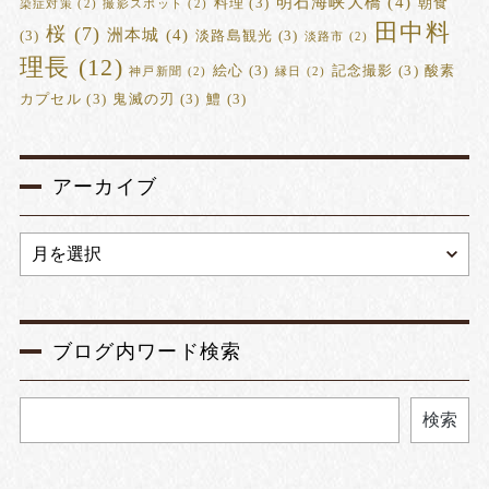
明石海峡大橋
(4)
料理
(3)
朝食
染症対策
(2)
撮影スポット
(2)
田中料
桜
(7)
洲本城
(4)
(3)
淡路島観光
(3)
淡路市
(2)
理長
(12)
絵心
(3)
記念撮影
(3)
酸素
神戸新聞
(2)
縁日
(2)
カプセル
(3)
鬼滅の刃
(3)
鱧
(3)
アーカイブ
ブログ内ワード検索
検索