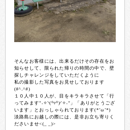
そんなお客様には、出来るだけその存在をお
知らせして、限られた帰りの時間の中で、壁
探しチャレンジをしていただくように
私の撮影した写真をお見せしております
(#^.^#)
１０人中１０人が、目をキラキラさせて「行
ってみます°˖✧◝(⁰▿⁰)◜✧˖°」「ありがとうござ
います」とおっしゃられております(*’ω’*)
淡路島にお越しの際には、是非お立ち寄りく
ださいませ<(_ _)>