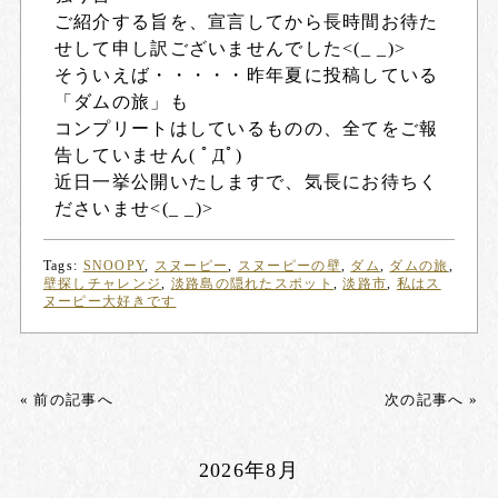
ご紹介する旨を、宣言してから長時間お待た
せして申し訳ございませんでした<(_ _)>
そういえば・・・・・昨年夏に投稿している
「ダムの旅」も
コンプリートはしているものの、全てをご報
告していません( ﾟДﾟ)
近日一挙公開いたしますで、気長にお待ちく
ださいませ<(_ _)>
Tags:
SNOOPY
,
スヌーピー
,
スヌーピーの壁
,
ダム
,
ダムの旅
,
壁探しチャレンジ
,
淡路島の隠れたスポット
,
淡路市
,
私はス
ヌーピー大好きです
« 前の記事へ
次の記事へ »
2026年8月