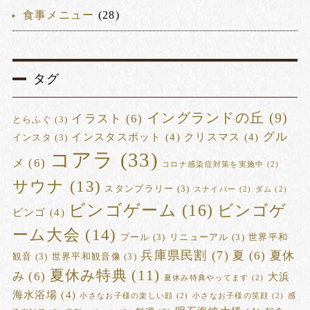
食事メニュー
(28)
タグ
イングランドの丘
(9)
イラスト
(6)
とらふぐ
(3)
グル
インスタスポット
(4)
クリスマス
(4)
インスタ
(3)
コアラ
(33)
メ
(6)
コロナ感染症対策を実施中
(2)
サウナ
(13)
スタンプラリー
(3)
スナイパー
(2)
ダム
(2)
ビンゴゲーム
(16)
ビンゴゲ
ビンゴ
(4)
ーム大会
(14)
プール
(3)
リニューアル
(3)
世界平和
兵庫県民割
(7)
夏
(6)
夏休
観音
(3)
世界平和観音像
(3)
夏休み特典
(11)
み
(6)
大浜
夏休み特典やってます
(2)
海水浴場
(4)
小さなお子様の楽しい顔
(2)
小さなお子様の笑顔
(2)
感