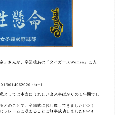
奈」さんが、卒業後あの「タイガースWomen」に入
2201/0014962020.shtml
私としては本当にうれしい出来事ばかりの１年間でし
とのことで、卒部式にお邪魔してきました(‘◇’)ゞ
フレームに収まることに無事成功しました!(^^)!