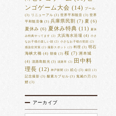
ンゴゲーム大会
(14)
プール
(3)
リニューアル
(3)
世界平和観音
(3)
世界
兵庫県民割
(7)
夏
(6)
平和観音像
(3)
夏休み特典
(11)
夏休み
(6)
夏休
大浜海水浴場
(4)
み特典やってます
(2)
小さ
なお子様の楽しい顔
(2)
小さなお子様の笑顔
(2)
明石
料理
(3)
感染症対策
(2)
撮影スポット
(2)
桜
(7)
海峡大橋
(4)
洲本城
朝食
(3)
田中料
(4)
淡路島観光
(3)
淡路市
(2)
理長
(12)
絵心
(3)
神戸新聞
(2)
縁日
(2)
記念撮影
(3)
酸素カプセル
(3)
鬼滅の刃
(3)
鱧
(3)
アーカイブ