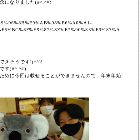
なりました(#^.^#)
BC%E9%96%8B%E9%AB%98%E6%A0%A1-
E5%BC%8F%E9%87%8E%E7%90%83%E9%83%A
そうです!(^^)!
#^.^#)
ために今回は載せることができませんので、年末年始