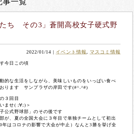
記事一覧
たち その3」蒼開高校女子硬式野
2022/01/14
|
イベント情報
,
マスコミ情報
す今日この頃
動的な生活をしながら、美味しいものをいっぱい食べ
ります サンプラザの岸田です(#^.^#)
の３回目
せ( ;∀;)＞
子公式野球部」のその後です
部が、夏の全国大会に３年目で単独チームとして初出
020年はコロナの影響で大会が中止）なんと3勝を挙げ全