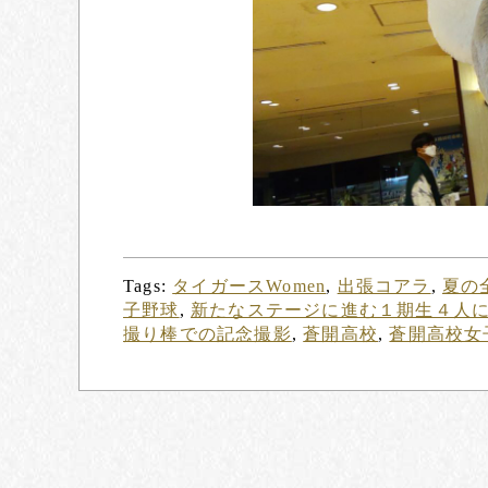
Tags:
タイガースWomen
,
出張コアラ
,
夏の
子野球
,
新たなステージに進む１期生４人
撮り棒での記念撮影
,
蒼開高校
,
蒼開高校女