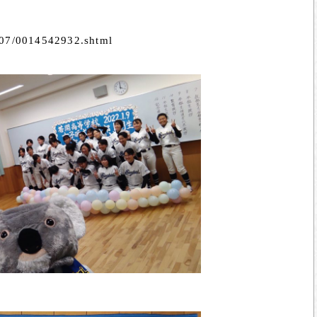
107/0014542932.shtml