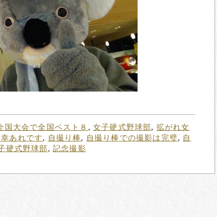
全国大会で全国ベスト８
,
女子硬式野球部
,
拡がれ女
に幸あれです
,
自撮り棒
,
自撮り棒での撮影は完璧
,
自
子硬式野球部
,
記念撮影