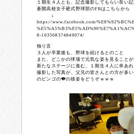
１期生４人とも、記念撮影してもらい良い記念に
蒼開高校女子硬式野球部のFBはこちらから
↓
https://www.facebook.com/%E8%92%
%E5%A5%B3%E5%AD%90%E7%A1%AC%
8-103568374840074/
独り言
３人が卒業後も、野球を続けるとのこと
また、どこかの球場で元気な姿を見ることができ
新たなステージに進む、１期生４人に幸あれです(
撮影した写真が、父兄の皆さんとの方が多い
のビンゴの🐨の雄姿をどうぞｗｗｗ