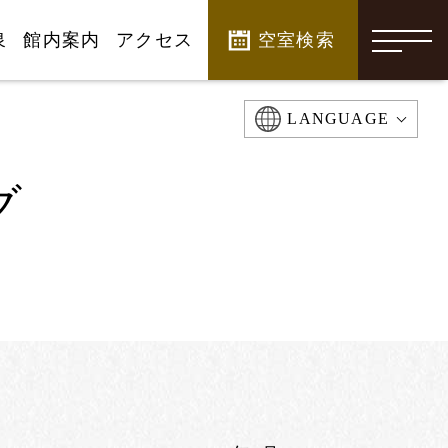
泉
館内案内
アクセス
空室検索
-
LANGUAGE
グ