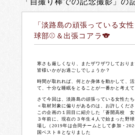
「自撮り棒での記念撮影」の
「淡路島の頑張っている女性
球部⚾＆出張コアラ🐨
寒さも厳しくなり、またザワザワしておりま
皆様いかがお過ごしでしょうか？
時間が取れれば、何とか身体を動かして、活
て、十分な睡眠をとることが一番かと考えてお
さて今回は、淡路島の頑張っている女性たち
＜取材対象に偏りがあるのは、お許しくださいま
この企画の１回目に紹介した「蒼開高校 女
３年前に、現在の３年生４人で始まった野球
場し（2019年は合同チームとして参加・2
国ベスト８となりました