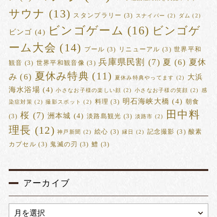
サウナ
(13)
スタンプラリー
(3)
スナイパー
(2)
ダム
(2)
ビンゴゲーム
(16)
ビンゴゲ
ビンゴ
(4)
ーム大会
(14)
プール
(3)
リニューアル
(3)
世界平和
兵庫県民割
(7)
夏
(6)
夏休
観音
(3)
世界平和観音像
(3)
夏休み特典
(11)
み
(6)
大浜
夏休み特典やってます
(2)
海水浴場
(4)
小さなお子様の楽しい顔
(2)
小さなお子様の笑顔
(2)
感
明石海峡大橋
(4)
料理
(3)
朝食
染症対策
(2)
撮影スポット
(2)
田中料
桜
(7)
洲本城
(4)
(3)
淡路島観光
(3)
淡路市
(2)
理長
(12)
絵心
(3)
記念撮影
(3)
酸素
神戸新聞
(2)
縁日
(2)
カプセル
(3)
鬼滅の刃
(3)
鱧
(3)
アーカイブ