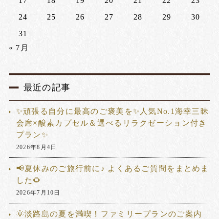
17
18
19
20
21
22
23
24
25
26
27
28
29
30
31
« 7月
最近の記事
✨頑張る自分に最高のご褒美を✨人気No.1海幸三昧
会席×酸素カプセル＆選べるリラクゼーション付き
プラン✨
2026年8月4日
📢夏休みのご旅行前に♪ よくあるご質問をまとめま
した🌻
2026年7月10日
🌞淡路島の夏を満喫！ファミリープランのご案内