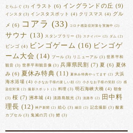
イングランドの丘
(9)
イラスト
(6)
とらふぐ
(3)
グル
インスタスポット
(4)
クリスマス
(4)
インスタ
(3)
コアラ
(33)
メ
(6)
コロナ感染症対策を実施中
(2)
サウナ
(13)
スタンプラリー
(3)
スナイパー
(2)
ダム
(2)
ビンゴゲーム
(16)
ビンゴゲ
ビンゴ
(4)
ーム大会
(14)
プール
(3)
リニューアル
(3)
世界平和
兵庫県民割
(7)
夏
(6)
夏休
観音
(3)
世界平和観音像
(3)
夏休み特典
(11)
み
(6)
大浜
夏休み特典やってます
(2)
海水浴場
(4)
小さなお子様の楽しい顔
(2)
小さなお子様の笑顔
(2)
感
明石海峡大橋
(4)
料理
(3)
朝食
染症対策
(2)
撮影スポット
(2)
田中料
桜
(7)
洲本城
(4)
(3)
淡路島観光
(3)
淡路市
(2)
理長
(12)
絵心
(3)
記念撮影
(3)
酸素
神戸新聞
(2)
縁日
(2)
カプセル
(3)
鬼滅の刃
(3)
鱧
(3)