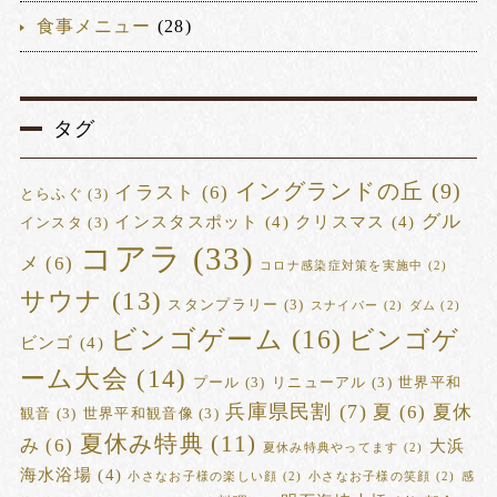
食事メニュー
(28)
タグ
イングランドの丘
(9)
イラスト
(6)
とらふぐ
(3)
グル
インスタスポット
(4)
クリスマス
(4)
インスタ
(3)
コアラ
(33)
メ
(6)
コロナ感染症対策を実施中
(2)
サウナ
(13)
スタンプラリー
(3)
スナイパー
(2)
ダム
(2)
ビンゴゲーム
(16)
ビンゴゲ
ビンゴ
(4)
ーム大会
(14)
プール
(3)
リニューアル
(3)
世界平和
兵庫県民割
(7)
夏
(6)
夏休
観音
(3)
世界平和観音像
(3)
夏休み特典
(11)
み
(6)
大浜
夏休み特典やってます
(2)
海水浴場
(4)
小さなお子様の楽しい顔
(2)
小さなお子様の笑顔
(2)
感