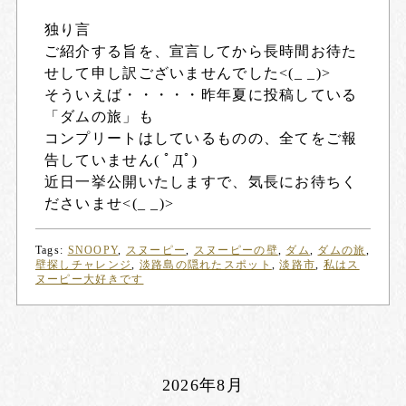
独り言
ご紹介する旨を、宣言してから長時間お待た
せして申し訳ございませんでした<(_ _)>
そういえば・・・・・昨年夏に投稿している
「ダムの旅」も
コンプリートはしているものの、全てをご報
告していません( ﾟДﾟ)
近日一挙公開いたしますで、気長にお待ちく
ださいませ<(_ _)>
Tags:
SNOOPY
,
スヌーピー
,
スヌーピーの壁
,
ダム
,
ダムの旅
,
壁探しチャレンジ
,
淡路島の隠れたスポット
,
淡路市
,
私はス
ヌーピー大好きです
2026年8月