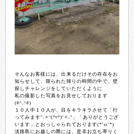
そんなお客様には、出来るだけその存在をお
知らせして、限られた帰りの時間の中で、壁
探しチャレンジをしていただくように
私の撮影した写真をお見せしております
(#^.^#)
１０人中１０人が、目をキラキラさせて「行
ってみます°˖✧◝(⁰▿⁰)◜✧˖°」「ありがとうござ
います」とおっしゃられております(*’ω’*)
淡路島にお越しの際には、是非お立ち寄りく