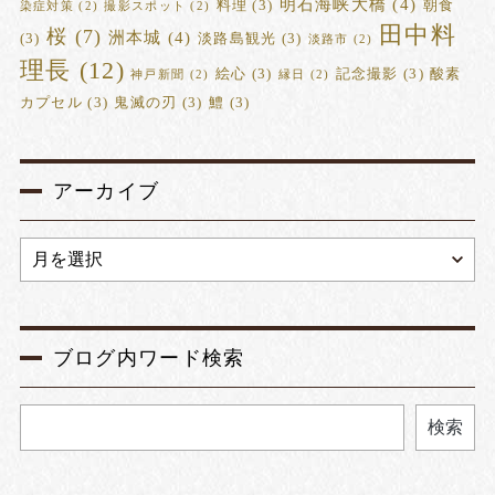
明石海峡大橋
(4)
料理
(3)
朝食
染症対策
(2)
撮影スポット
(2)
田中料
桜
(7)
洲本城
(4)
(3)
淡路島観光
(3)
淡路市
(2)
理長
(12)
絵心
(3)
記念撮影
(3)
酸素
神戸新聞
(2)
縁日
(2)
カプセル
(3)
鬼滅の刃
(3)
鱧
(3)
アーカイブ
ブログ内ワード検索
検索