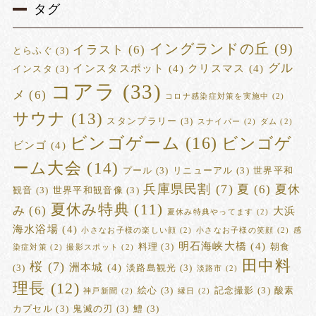
タグ
イングランドの丘
(9)
イラスト
(6)
とらふぐ
(3)
グル
インスタスポット
(4)
クリスマス
(4)
インスタ
(3)
コアラ
(33)
メ
(6)
コロナ感染症対策を実施中
(2)
サウナ
(13)
スタンプラリー
(3)
スナイパー
(2)
ダム
(2)
ビンゴゲーム
(16)
ビンゴゲ
ビンゴ
(4)
ーム大会
(14)
プール
(3)
リニューアル
(3)
世界平和
兵庫県民割
(7)
夏
(6)
夏休
観音
(3)
世界平和観音像
(3)
夏休み特典
(11)
み
(6)
大浜
夏休み特典やってます
(2)
海水浴場
(4)
小さなお子様の楽しい顔
(2)
小さなお子様の笑顔
(2)
感
明石海峡大橋
(4)
料理
(3)
朝食
染症対策
(2)
撮影スポット
(2)
田中料
桜
(7)
洲本城
(4)
(3)
淡路島観光
(3)
淡路市
(2)
理長
(12)
絵心
(3)
記念撮影
(3)
酸素
神戸新聞
(2)
縁日
(2)
カプセル
(3)
鬼滅の刃
(3)
鱧
(3)