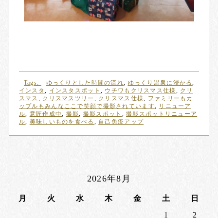
Tags:
ゆっくりとした時間の流れ
,
ゆっくり温泉に浸かる
,
インスタ
,
インスタスポット
,
ウチワもクリスマス仕様
,
クリ
スマス
,
クリスマスツリー
,
クリスマス仕様
,
ファミリーもカ
ップルもみんなここで笑顔で撮影されています
,
リニューア
ル
,
意匠作成中
,
撮影
,
撮影スポット
,
撮影スポットリニューア
ル
,
美味しいものを食べる
,
自己免疫アップ
2026年8月
月
火
水
木
金
土
日
1
2