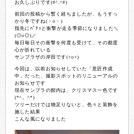
お久しぶりです(#^.^#)
前回の投稿から暫く経ちましたが、もうすっ
かり冬ですね(・o・)
指先にﾊﾟﾁｯと衝撃が走る季節になりました＼
(◎o◎)／
毎日毎日その衝撃を何度も受けて、その都度
心が折れている
サンプラザの岸田です(+o+)
今回は、以前お知らせしていた「意匠作成
中」だった、撮影スポットのリニューアルの
お知らせです
現在サンプラの館内は、クリスマス一色です
(*^。^*)
ツリーだけでは物足りないと、色々と装飾を
施した結果
こんな風になりました