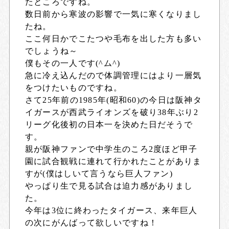
たところですね。
数日前から寒波の影響で一気に寒くなりまし
たね。
ここ何日かでこたつや毛布を出した方も多い
でしょうね～
僕もその一人です(^ム^)
急に冷え込んだので体調管理にはより一層気
をつけたいものですね。
さて25年前の1985年(昭和60)の今日は阪神タ
イガースが西武ライオンズを破り38年ぶり2
リーグ化後初の日本一を決めた日だそうで
す。
親が阪神ファンで中学生のころ2度ほど甲子
園に試合観戦に連れて行かれたことがありま
すが(僕はしいて言うなら巨人ファン)
やっぱり生で見る試合は迫力感がありまし
た。
今年は3位に終わったタイガース、来年巨人
の次にがんばって欲しいですね！