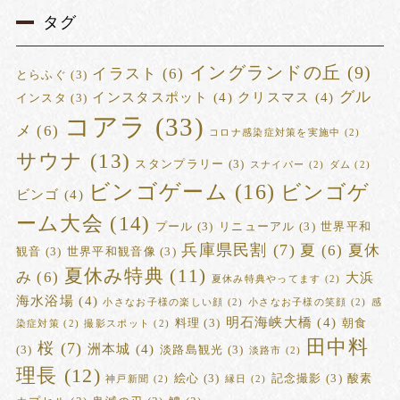
タグ
イングランドの丘
(9)
イラスト
(6)
とらふぐ
(3)
グル
インスタスポット
(4)
クリスマス
(4)
インスタ
(3)
コアラ
(33)
メ
(6)
コロナ感染症対策を実施中
(2)
サウナ
(13)
スタンプラリー
(3)
スナイパー
(2)
ダム
(2)
ビンゴゲーム
(16)
ビンゴゲ
ビンゴ
(4)
ーム大会
(14)
プール
(3)
リニューアル
(3)
世界平和
兵庫県民割
(7)
夏
(6)
夏休
観音
(3)
世界平和観音像
(3)
夏休み特典
(11)
み
(6)
大浜
夏休み特典やってます
(2)
海水浴場
(4)
小さなお子様の楽しい顔
(2)
小さなお子様の笑顔
(2)
感
明石海峡大橋
(4)
料理
(3)
朝食
染症対策
(2)
撮影スポット
(2)
田中料
桜
(7)
洲本城
(4)
(3)
淡路島観光
(3)
淡路市
(2)
理長
(12)
絵心
(3)
記念撮影
(3)
酸素
神戸新聞
(2)
縁日
(2)