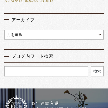
カプセル
(3)
鬼滅の刃
(3)
鱧
(3)
アーカイブ
ブログ内ワード検索
検索
39年連続入選