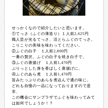
せっかくなので紹介したいと思います。
①てっさ（ふぐの薄造り）１人前2,625円
職人芸が光るてっさ、活とらふぐのてっさ。
こりこりの美味を味わってください。
②ふぐの白子 １人前2,800円
一番の贅沢。ふぐの白子を焼き白子で。
③ふぐの唐揚げ １人前1,470円
ぶりっとした身を香ばしく唐揚げに。
④ふぐのあら煮 １人前1,470円
旨みたっぷりのあらを煮込んで通の味に。
どれも自慢の一品になっておりますので是
非、
この機会にサンプラザでふぐを味わってみて
は如何でしょうか！？