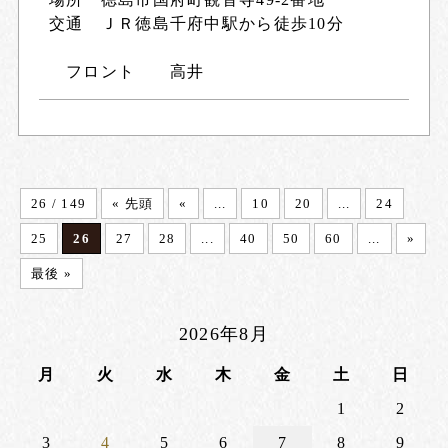
交通 ＪＲ徳島千府中駅から徒歩10分
フロント 高井
26 / 149
« 先頭
«
...
10
20
...
24
25
26
27
28
...
40
50
60
...
»
最後 »
2026年8月
月
火
水
木
金
土
日
1
2
3
4
5
6
7
8
9