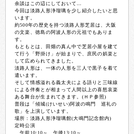
余談はこの辺にしておいて…
今回は淡路人形浄瑠璃を少し紹介したいと思
います。
約500年の歴史を持つ淡路人形芝居は、大阪
の文楽、徳島の阿波人形の元祖でもありま
す。
もともとは、田畑の真ん中で芝居小屋を建て
て行う「野掛け」が始まりで、庶民の娯楽と
して広められてきました。
淡路人形は、一体の人形を三人で黒子を着て
遣います。
そして情感溢れる義太夫による語りと三味線
による伴奏とが相まって人間以上の喜怒哀楽
ある舞台が生まれてきます。(ＨＰ参照)
普段は「傾城(けいせい)阿波の鳴門 巡礼の
歌」を上演しています。
場所：淡路人形浄瑠璃館(大鳴門記念館内)
定時公演
午前10:10～ 午後13:10～