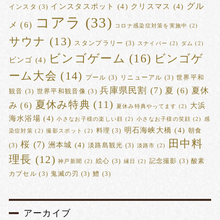
グル
インスタスポット
(4)
クリスマス
(4)
インスタ
(3)
コアラ
(33)
メ
(6)
コロナ感染症対策を実施中
(2)
サウナ
(13)
スタンプラリー
(3)
スナイパー
(2)
ダム
(2)
ビンゴゲーム
(16)
ビンゴゲ
ビンゴ
(4)
ーム大会
(14)
プール
(3)
リニューアル
(3)
世界平和
兵庫県民割
(7)
夏
(6)
夏休
観音
(3)
世界平和観音像
(3)
夏休み特典
(11)
み
(6)
大浜
夏休み特典やってます
(2)
海水浴場
(4)
小さなお子様の楽しい顔
(2)
小さなお子様の笑顔
(2)
感
明石海峡大橋
(4)
料理
(3)
朝食
染症対策
(2)
撮影スポット
(2)
田中料
桜
(7)
洲本城
(4)
(3)
淡路島観光
(3)
淡路市
(2)
理長
(12)
絵心
(3)
記念撮影
(3)
酸素
神戸新聞
(2)
縁日
(2)
カプセル
(3)
鬼滅の刃
(3)
鱧
(3)
アーカイブ