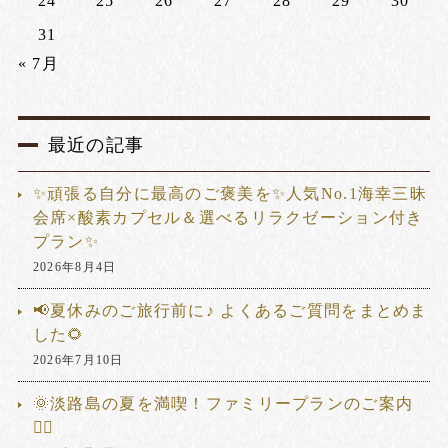
24
25
26
27
28
29
30
31
« 7月
最近の記事
✨頑張る自分に最高のご褒美を✨人気No.1海幸三昧
会席×酸素カプセル＆選べるリラクゼーション付き
プラン✨
2026年8月4日
📢夏休みのご旅行前に♪ よくあるご質問をまとめま
した🌻
2026年7月10日
🌞淡路島の夏を満喫！ファミリープランのご案内
🏊‍♂️