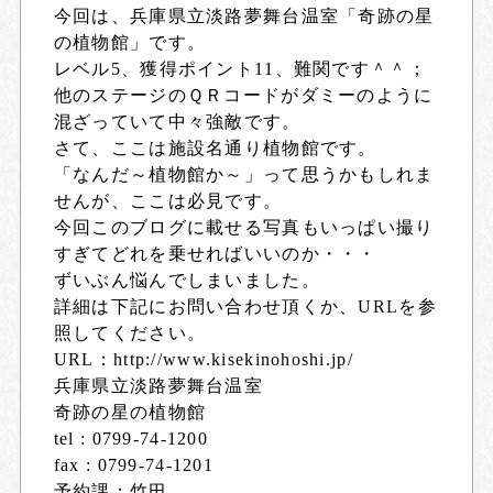
今回は、兵庫県立淡路夢舞台温室「奇跡の星
の植物館」です。
レベル5、獲得ポイント11、難関です＾＾；
他のステージのＱＲコードがダミーのように
混ざっていて中々強敵です。
さて、ここは施設名通り植物館です。
「なんだ～植物館か～」って思うかもしれま
せんが、ここは必見です。
今回このブログに載せる写真もいっぱい撮り
すぎてどれを乗せればいいのか・・・
ずいぶん悩んでしまいました。
詳細は下記にお問い合わせ頂くか、URLを参
照してください。
URL：
http://www.kisekinohoshi.jp/
兵庫県立淡路夢舞台温室
奇跡の星の植物館
tel : 0799-74-1200
fax : 0799-74-1201
予約課：竹田