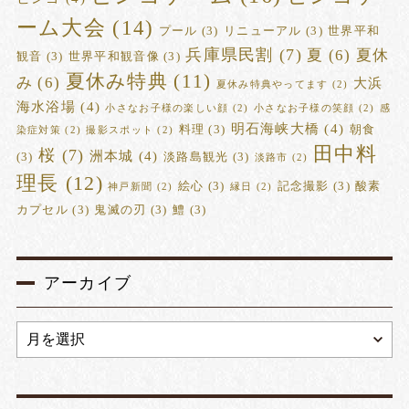
ーム大会
(14)
プール
(3)
リニューアル
(3)
世界平和
兵庫県民割
(7)
夏
(6)
夏休
観音
(3)
世界平和観音像
(3)
夏休み特典
(11)
み
(6)
大浜
夏休み特典やってます
(2)
海水浴場
(4)
小さなお子様の楽しい顔
(2)
小さなお子様の笑顔
(2)
感
明石海峡大橋
(4)
料理
(3)
朝食
染症対策
(2)
撮影スポット
(2)
田中料
桜
(7)
洲本城
(4)
(3)
淡路島観光
(3)
淡路市
(2)
理長
(12)
絵心
(3)
記念撮影
(3)
酸素
神戸新聞
(2)
縁日
(2)
カプセル
(3)
鬼滅の刃
(3)
鱧
(3)
アーカイブ