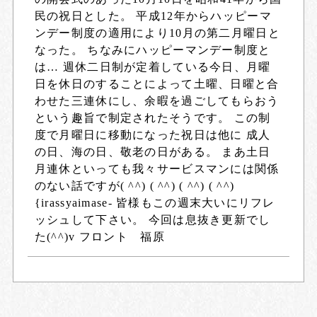
民の祝日とした。 平成12年からハッピーマ
ンデー制度の適用により10月の第二月曜日と
なった。 ちなみにハッピーマンデー制度と
は… 週休二日制が定着している今日、月曜
日を休日のすることによって土曜、日曜と合
わせた三連休にし、余暇を過ごしてもらおう
という趣旨で制定されたそうです。 この制
度で月曜日に移動になった祝日は他に 成人
の日、海の日、敬老の日がある。 まあ土日
月連休といっても我々サービスマンには関係
のない話ですが( ^^) ( ^^) ( ^^) ( ^^)
{irassyaimase- 皆様もこの週末大いにリフレ
ッシュして下さい。 今回は息抜き更新でし
た(^^)v フロント 福原