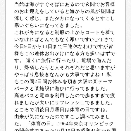
当館は海がすぐそばにあるので玄関でお客様
のお出迎えをしていると海からの風が昼間は
涼しく感じ、また夕方になってくるとすこし
寒いぐらいになってきました。
これが冬になると制服の上からコートを着て
いなければとんでもなく寒いです(>_<) さて
今日9日から11日まで三連休なわけですが皆
様もこの連休お出かけになる方も多いはずで
す。 遠くに旅行に行ったり、近場で遊んだ
り、帰省したりと人それぞれだと思いますが
やっぱり息抜きなんかも大事ですよね！ 私
もこの間2日間お休みを頂き大阪の某テーマ
パークと某施設に遊びに行ってきました。
高速バスと電車を利用したので歩きすぎて疲
れましたが大いにリフレッシュできました。
ところで明後日月曜日は体育の日ですね。
由来が気になったのですこし調べてみまし
た。 「体育の日」 1964年東京オリンピック
の開会式のあった10月10日を昭和41年から国