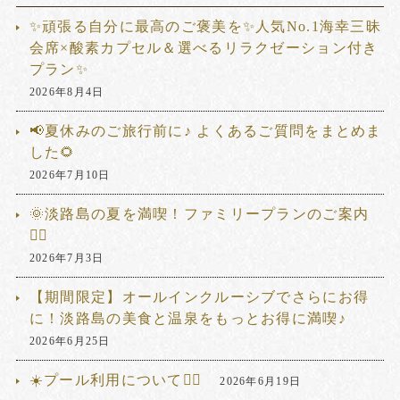
✨頑張る自分に最高のご褒美を✨人気No.1海幸三昧
会席×酸素カプセル＆選べるリラクゼーション付き
プラン✨
2026年8月4日
📢夏休みのご旅行前に♪ よくあるご質問をまとめま
した🌻
2026年7月10日
🌞淡路島の夏を満喫！ファミリープランのご案内
🏊‍♂️
2026年7月3日
【期間限定】オールインクルーシブでさらにお得
に！淡路島の美食と温泉をもっとお得に満喫♪
2026年6月25日
☀️プール利用について🏊‍♂️
2026年6月19日