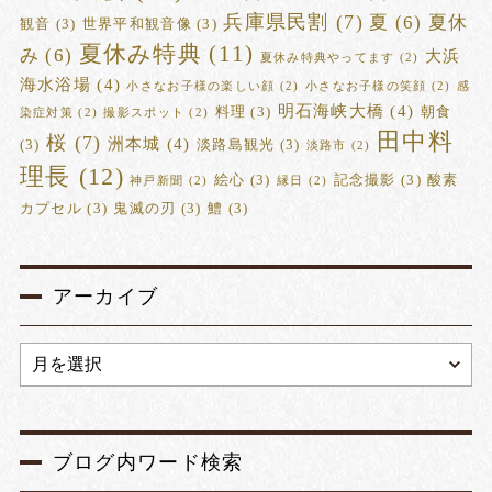
兵庫県民割
(7)
夏
(6)
夏休
観音
(3)
世界平和観音像
(3)
夏休み特典
(11)
み
(6)
大浜
夏休み特典やってます
(2)
海水浴場
(4)
小さなお子様の楽しい顔
(2)
小さなお子様の笑顔
(2)
感
明石海峡大橋
(4)
料理
(3)
朝食
染症対策
(2)
撮影スポット
(2)
田中料
桜
(7)
洲本城
(4)
(3)
淡路島観光
(3)
淡路市
(2)
理長
(12)
絵心
(3)
記念撮影
(3)
酸素
神戸新聞
(2)
縁日
(2)
カプセル
(3)
鬼滅の刃
(3)
鱧
(3)
アーカイブ
ブログ内ワード検索