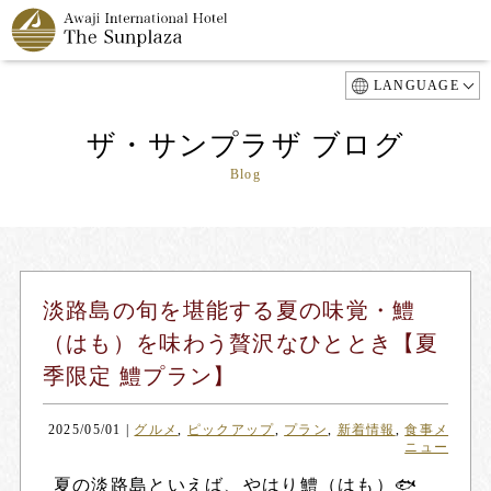
LANGUAGE
ザ・サンプラザ ブログ
Blog
淡路島の旬を堪能する夏の味覚・鱧
（はも）を味わう贅沢なひととき【夏
季限定 鱧プラン】
2025/05/01
|
グルメ
,
ピックアップ
,
プラン
,
新着情報
,
食事メ
ニュー
夏の淡路島といえば、やはり鱧（はも）🐟