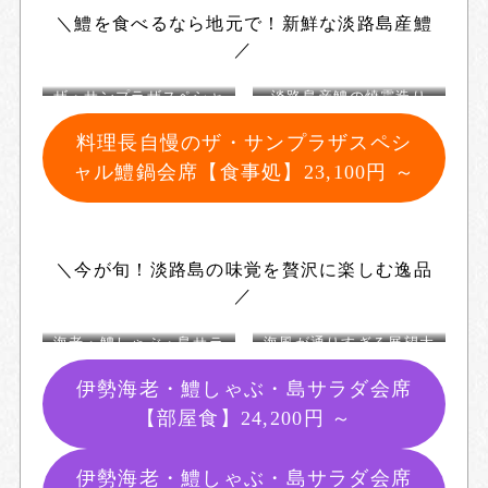
＼鱧を食べるなら地元で！新鮮な淡路島産鱧
／
ザ・サンプラザスペシャ
淡路島産鱧の焼霜造り
ル鱧鍋会席
料理長自慢のザ・サンプラザスペシ
ャル鱧鍋会席【食事処】
23,100円 ～
＼今が旬！淡路島の味覚を贅沢に楽しむ逸品
／
海老・鱧しゃぶ・島サラ
海風が通りすぎる展望大
ダ会席
浴場「遊湯」
伊勢海老・鱧しゃぶ・島サラダ会席
【部屋食】
24,200円 ～
伊勢海老・鱧しゃぶ・島サラダ会席