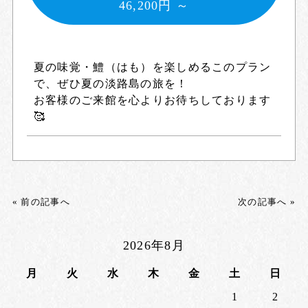
46,200円 ～
夏の味覚・鱧（はも）を楽しめるこのプラン
で、ぜひ夏の淡路島の旅を！
お客様のご来館を心よりお待ちしております
🥰
« 前の記事へ
次の記事へ »
2026年8月
月
火
水
木
金
土
日
1
2