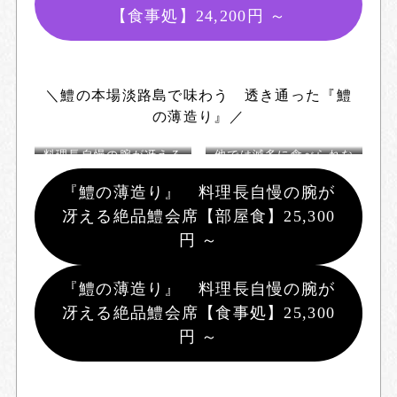
【食事処】
24,200円 ～
＼鱧の本場淡路島で味わう 透き通った『鱧
の薄造り』／
料理長自慢の腕が冴える
他では滅多に食べられな
絶品鱧会席
い鱧の薄造り ※写真は4
人前
『鱧の薄造り』 料理長自慢の腕が
冴える絶品鱧会席【部屋食】
25,300
円 ～
『鱧の薄造り』 料理長自慢の腕が
冴える絶品鱧会席【食事処】
25,300
円 ～