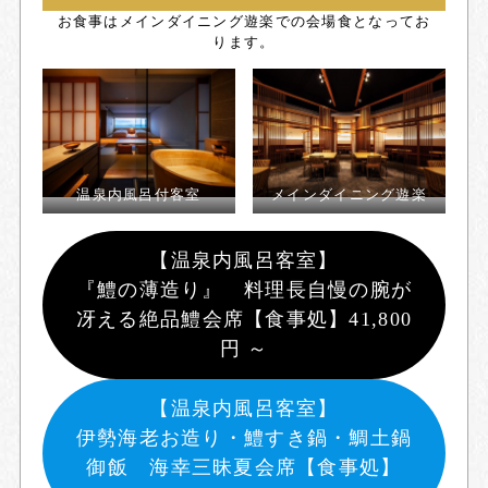
お食事はメインダイニング遊楽での会場食となってお
ります。
温泉内風呂付客室
メインダイニング遊楽
【
温泉内風呂客室】
『鱧の薄造り』 料理長自慢の腕が
冴える絶品鱧会席【食事処】
41,800
円 ～
【
温泉内風呂客室】
伊勢海老お造り・鱧すき鍋・鯛土鍋
御飯 海幸三昧夏会席【
食事処
】