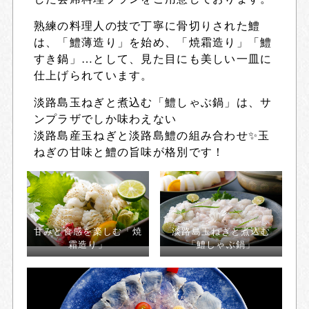
熟練の料理人の技で丁寧に骨切りされた鱧
は、「鱧薄造り」を始め、「焼霜造り」「鱧
すき鍋」…として、見た目にも美しい一皿に
仕上げられています。
淡路島玉ねぎと煮込む「鱧しゃぶ鍋」は、サ
ンプラザでしか味わえない
淡路島産玉ねぎと淡路島鱧の組み合わせ✨玉
ねぎの甘味と鱧の旨味が格別です！
甘みと食感を楽しむ「焼
淡路島玉ねぎと煮込む
霜造り」
「鱧しゃぶ鍋」