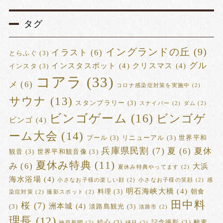
タグ
イングランドの丘
(9)
イラスト
(6)
とらふぐ
(3)
グル
インスタスポット
(4)
クリスマス
(4)
インスタ
(3)
コアラ
(33)
メ
(6)
コロナ感染症対策を実施中
(2)
サウナ
(13)
スタンプラリー
(3)
スナイパー
(2)
ダム
(2)
ビンゴゲーム
(16)
ビンゴゲ
ビンゴ
(4)
ーム大会
(14)
プール
(3)
リニューアル
(3)
世界平和
兵庫県民割
(7)
夏
(6)
夏休
観音
(3)
世界平和観音像
(3)
夏休み特典
(11)
み
(6)
大浜
夏休み特典やってます
(2)
海水浴場
(4)
小さなお子様の楽しい顔
(2)
小さなお子様の笑顔
(2)
感
明石海峡大橋
(4)
料理
(3)
朝食
染症対策
(2)
撮影スポット
(2)
田中料
桜
(7)
洲本城
(4)
(3)
淡路島観光
(3)
淡路市
(2)
理長
(12)
絵心
(3)
記念撮影
(3)
酸素
神戸新聞
(2)
縁日
(2)