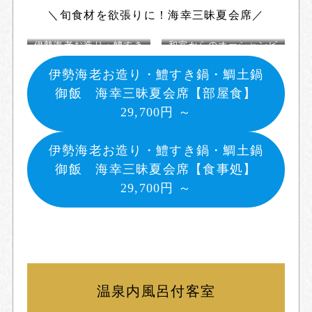
＼旬食材を欲張りに！海幸三昧夏会席／
伊勢海老お造り・鱧すき
和室からのオーシャンビ
鍋・鯛土鍋御飯 海幸三
ュー
昧夏会席
伊勢海老お造り・鱧すき鍋・鯛土鍋
御飯 海幸三昧夏会席【部屋食】
29,700円 ～
伊勢海老お造り・鱧すき鍋・鯛土鍋
御飯 海幸三昧夏会席【
食事処
】
29,700円 ～
温泉内風呂付客室