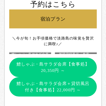
予約はこちら
宿泊プラン
＼今が旬！お手頃価格で淡路島の味覚を贅沢
に満喫♪／
鱧しゃぶ・島サラダ会席
展望貸切風呂「東雲」
大きな窓からは海の青と
空の青がいっぱいに広が
鱧しゃぶ・島サラダ会席【食事処】
っています。
20,350円 ～
鱧しゃぶ・島サラダ会席＋貸切風呂
付き【食事処】
22,000円 ～