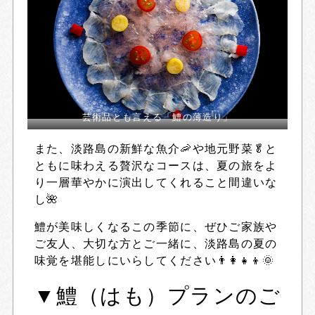
芸術品とも言える「鱧の薄造り」
また、淡路島の新鮮な魚介🦐や地元野菜🥬と
ともに味わえる贅沢なコースは、夏の旅をよ
り一層華やかに演出してくれること間違いな
し🌺
鱧が美味しくなるこの季節に、ぜひご家族や
ご友人、大切な方とご一緒に、淡路島の夏の
味覚を堪能しにいらしてください👨‍👩‍👧‍👦🌞
▼鱧（はも）プランのご