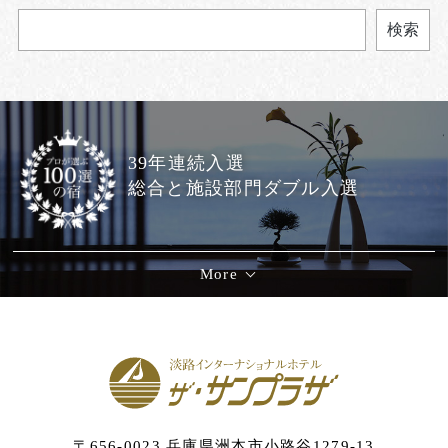
検索
39年連続入選
総合と施設部門ダブル入選
More
〒656-0023 兵庫県洲本市小路谷1279-13