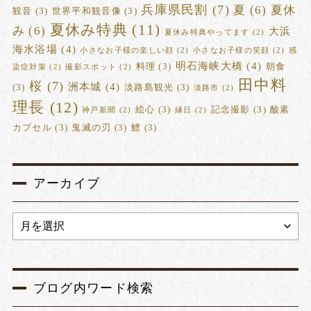
兵庫県民割
(7)
夏
(6)
夏休
観音
(3)
世界平和観音像
(3)
夏休み特典
(11)
み
(6)
大浜
夏休み特典やってます
(2)
海水浴場
(4)
小さなお子様の楽しい顔
(2)
小さなお子様の笑顔
(2)
感
明石海峡大橋
(4)
料理
(3)
朝食
染症対策
(2)
撮影スポット
(2)
田中料
桜
(7)
洲本城
(4)
(3)
淡路島観光
(3)
淡路市
(2)
理長
(12)
絵心
(3)
記念撮影
(3)
酸素
神戸新聞
(2)
縁日
(2)
カプセル
(3)
鬼滅の刃
(3)
鱧
(3)
アーカイブ
ブログ内ワード検索