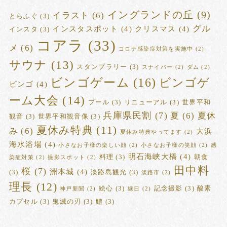
イングランドの丘
(9)
イラスト
(6)
とらふぐ
(3)
グル
インスタスポット
(4)
クリスマス
(4)
インスタ
(3)
コアラ
(33)
メ
(6)
コロナ感染症対策を実施中
(2)
サウナ
(13)
スタンプラリー
(3)
スナイパー
(2)
ダム
(2)
ビンゴゲーム
(16)
ビンゴゲ
ビンゴ
(4)
ーム大会
(14)
プール
(3)
リニューアル
(3)
世界平和
兵庫県民割
(7)
夏
(6)
夏休
観音
(3)
世界平和観音像
(3)
夏休み特典
(11)
み
(6)
大浜
夏休み特典やってます
(2)
海水浴場
(4)
小さなお子様の楽しい顔
(2)
小さなお子様の笑顔
(2)
感
明石海峡大橋
(4)
料理
(3)
朝食
染症対策
(2)
撮影スポット
(2)
田中料
桜
(7)
洲本城
(4)
(3)
淡路島観光
(3)
淡路市
(2)
理長
(12)
絵心
(3)
記念撮影
(3)
酸素
神戸新聞
(2)
縁日
(2)
カプセル
(3)
鬼滅の刃
(3)
鱧
(3)