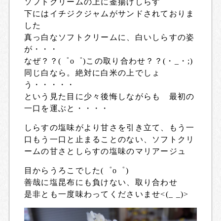
ソフトクリームの上に釜揚げしらす
下にはイチジクジャムがサンドされておりま
した
真っ白なソフトクリームに、白いしらすの姿
が・・・
なぜ？？(゜o゜)この取り合わせ？？(・_・;)
同じ白なら。絶対に白米の上でしょ
う・・・・・
という見た目に少々後悔しながらも 最初の
一口を運ぶと・・・・
しらすの塩味がより甘さを引き立て、もう一
口もう一口と止まることのない、ソフトクリ
ームの甘さとしらすの塩味のマリアージュ
目からうろこでした(゜o゜)
善哉に塩昆布にも負けない、取り合わせ
是非とも一度味わってくださいませ<(_ _)>