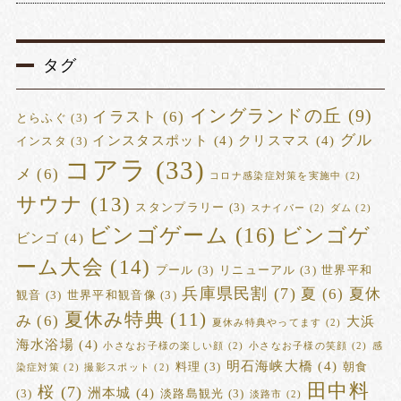
タグ
イングランドの丘
(9)
イラスト
(6)
とらふぐ
(3)
グル
インスタスポット
(4)
クリスマス
(4)
インスタ
(3)
コアラ
(33)
メ
(6)
コロナ感染症対策を実施中
(2)
サウナ
(13)
スタンプラリー
(3)
スナイパー
(2)
ダム
(2)
ビンゴゲーム
(16)
ビンゴゲ
ビンゴ
(4)
ーム大会
(14)
プール
(3)
リニューアル
(3)
世界平和
兵庫県民割
(7)
夏
(6)
夏休
観音
(3)
世界平和観音像
(3)
夏休み特典
(11)
み
(6)
大浜
夏休み特典やってます
(2)
海水浴場
(4)
小さなお子様の楽しい顔
(2)
小さなお子様の笑顔
(2)
感
明石海峡大橋
(4)
料理
(3)
朝食
染症対策
(2)
撮影スポット
(2)
田中料
桜
(7)
洲本城
(4)
(3)
淡路島観光
(3)
淡路市
(2)