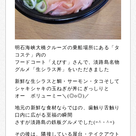
明石海峡大橋クルーズの乗船場所にある「タ
コステ」内の
フードコート「えびす」さんで、淡路島名物
グルメ「生シラス丼」をいただきました
新鮮な生シラスと鯛・サーモン・タコそして
シャキシャキの玉ねぎが丼にぎっしりと
オー ボリューミー＼(◎o◎)／
地元の新鮮な食材ならではの、歯触り舌触り
口内に広がる至福の瞬間
さすが淡路島の鉄板グルメでした(=^・^=)
その後は、隣接している屋台・テイクアウト