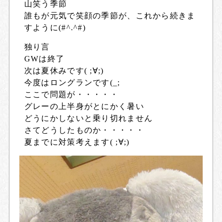
山笑う季節
誰もが元気で笑顔の季節が、これから続きま
すように(#^.^#)
独り言
GWは終了
次は夏休みです( ;∀;)
今度はロングランです(
_
;
ここで問題が・・・・・
グレーの上半身がとにかく暑い
どうにかしないと乗り切れません
さてどうしたものか・・・・・
夏までに対策考えます( ;∀;)