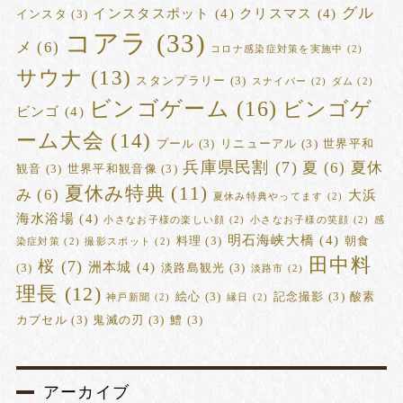
グル
インスタスポット
(4)
クリスマス
(4)
インスタ
(3)
コアラ
(33)
メ
(6)
コロナ感染症対策を実施中
(2)
サウナ
(13)
スタンプラリー
(3)
スナイパー
(2)
ダム
(2)
ビンゴゲーム
(16)
ビンゴゲ
ビンゴ
(4)
ーム大会
(14)
プール
(3)
リニューアル
(3)
世界平和
兵庫県民割
(7)
夏
(6)
夏休
観音
(3)
世界平和観音像
(3)
夏休み特典
(11)
み
(6)
大浜
夏休み特典やってます
(2)
海水浴場
(4)
小さなお子様の楽しい顔
(2)
小さなお子様の笑顔
(2)
感
明石海峡大橋
(4)
料理
(3)
朝食
染症対策
(2)
撮影スポット
(2)
田中料
桜
(7)
洲本城
(4)
(3)
淡路島観光
(3)
淡路市
(2)
理長
(12)
絵心
(3)
記念撮影
(3)
酸素
神戸新聞
(2)
縁日
(2)
カプセル
(3)
鬼滅の刃
(3)
鱧
(3)
アーカイブ