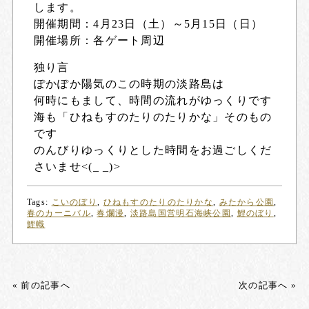
します。
開催期間：4月23日（土）～5月15日（日）
開催場所：各ゲート周辺
独り言
ぽかぽか陽気のこの時期の淡路島は
何時にもまして、時間の流れがゆっくりです
海も「ひねもすのたりのたりかな」そのもの
です
のんびりゆっくりとした時間をお過ごしくだ
さいませ<(_ _)>
Tags:
こいのぼり
,
ひねもすのたりのたりかな
,
みたから公園
,
春のカーニバル
,
春爛漫
,
淡路島国営明石海峡公園
,
鯉のぼり
,
鯉幟
« 前の記事へ
次の記事へ »