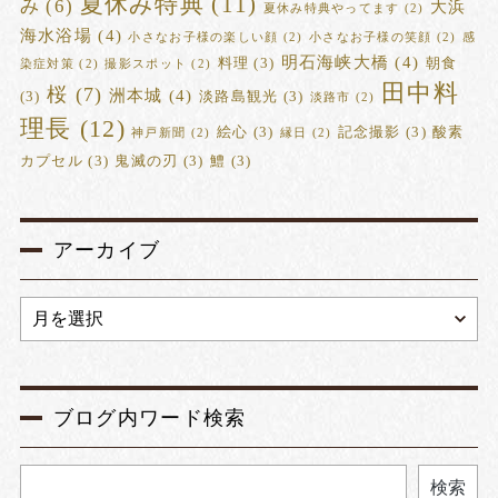
夏休み特典
(11)
み
(6)
大浜
夏休み特典やってます
(2)
海水浴場
(4)
小さなお子様の楽しい顔
(2)
小さなお子様の笑顔
(2)
感
明石海峡大橋
(4)
料理
(3)
朝食
染症対策
(2)
撮影スポット
(2)
田中料
桜
(7)
洲本城
(4)
(3)
淡路島観光
(3)
淡路市
(2)
理長
(12)
絵心
(3)
記念撮影
(3)
酸素
神戸新聞
(2)
縁日
(2)
カプセル
(3)
鬼滅の刃
(3)
鱧
(3)
アーカイブ
ブログ内ワード検索
検索