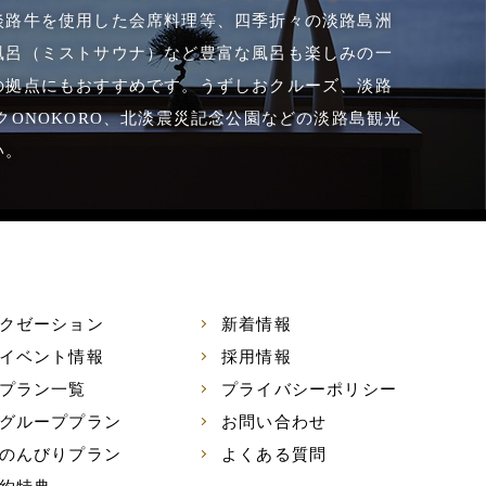
淡路牛を使用した会席料理等、四季折々の淡路島洲
風呂（ミストサウナ）など豊富な風呂も楽しみの一
の拠点にもおすすめです。うずしおクルーズ、淡路
ONOKORO、北淡震災記念公園などの淡路島観光
い。
クゼーション
新着情報
イベント情報
採用情報
プラン一覧
プライバシーポリシー
グループプラン
お問い合わせ
のんびりプラン
よくある質問