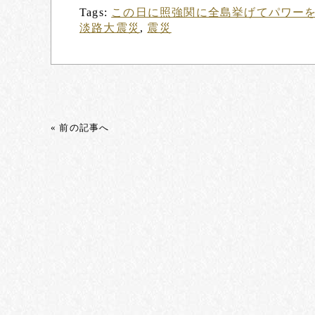
Tags:
この日に照強関に全島挙げてパワー
淡路大震災
,
震災
« 前の記事へ