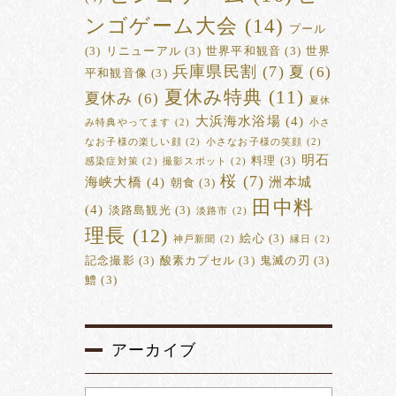
ンゴゲーム大会
(14)
プール
(3)
リニューアル
(3)
世界平和観音
(3)
世界
兵庫県民割
(7)
夏
(6)
平和観音像
(3)
夏休み特典
(11)
夏休み
(6)
夏休
大浜海水浴場
(4)
み特典やってます
(2)
小さ
なお子様の楽しい顔
(2)
小さなお子様の笑顔
(2)
明石
料理
(3)
感染症対策
(2)
撮影スポット
(2)
桜
(7)
海峡大橋
(4)
洲本城
朝食
(3)
田中料
(4)
淡路島観光
(3)
淡路市
(2)
理長
(12)
絵心
(3)
神戸新聞
(2)
縁日
(2)
記念撮影
(3)
酸素カプセル
(3)
鬼滅の刃
(3)
鱧
(3)
アーカイブ