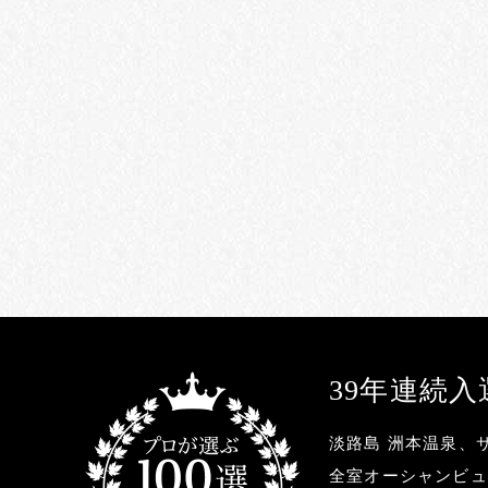
39年連続
淡路島 洲本温泉、
全室オーシャンビュ