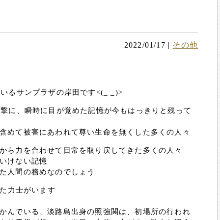
2022/01/17
|
その他
す
るサンプラザの岸田です<(_ _)>
衝撃に、瞬時に目が覚めた記憶が今もはっきりと残って
含めて被害にあわれて尊い生命を無くした多くの人々
から力を合わせて日常を取り戻してきた多くの人々
いけない記憶
た人間の務めなのでしょう
けた力士がいます
かんでいる、淡路島出身の照強関は、初場所の行われ