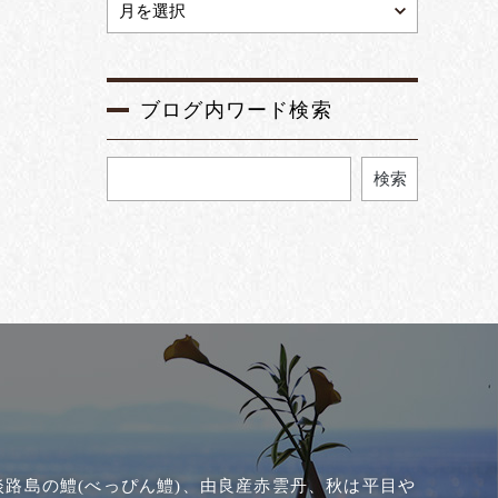
ブログ内ワード検索
検索
路島の鱧(べっぴん鱧)、由良産赤雲丹、秋は平目や