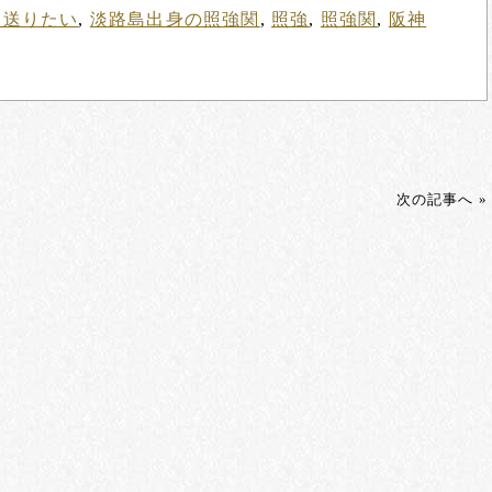
を送りたい
,
淡路島出身の照強関
,
照強
,
照強関
,
阪神
次の記事へ »