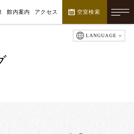
泉
館内案内
アクセス
空室検索
-
LANGUAGE
グ