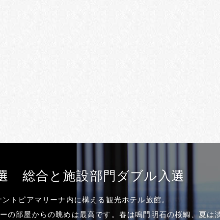
入選
総合と施設部門ダブル入選
サントピアマリーナ内に構える観光ホテル旅館。
ーの部屋からの眺めは最高です。春は鳴門明石の桜鯛、夏は淡