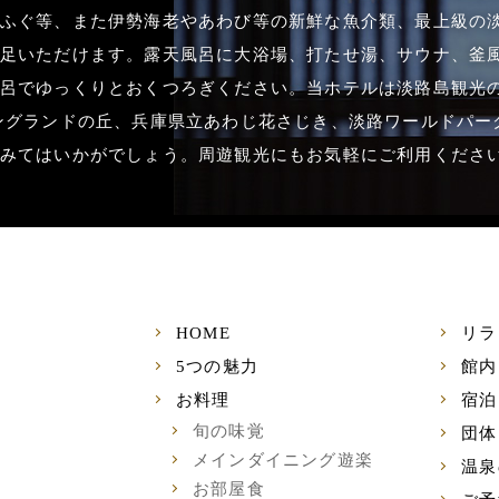
ふぐ等、また伊勢海老やあわび等の新鮮な魚介類、最上級の
足いただけます。露天風呂に大浴場、打たせ湯、サウナ、釜
呂でゆっくりとおくつろぎください。当ホテルは淡路島観光
ングランドの丘、兵庫県立あわじ花さじき、淡路ワールドパーク
みてはいかがでしょう。周遊観光にもお気軽にご利用くださ
HOME
リラ
5つの魅力
館内
お料理
宿泊
旬の味覚
団体
メインダイニング遊楽
温泉
お部屋食