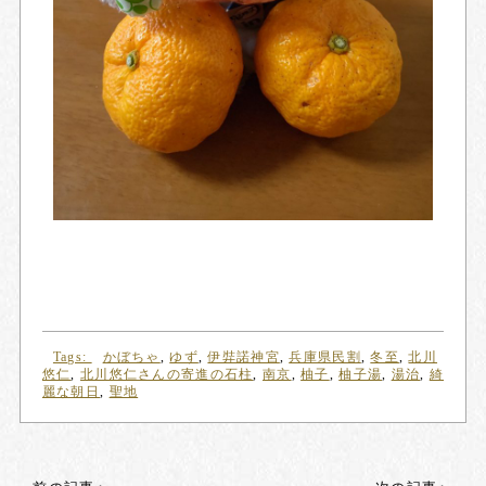
Tags:
かぼちゃ
,
ゆず
,
伊弉諾神宮
,
兵庫県民割
,
冬至
,
北川
悠仁
,
北川悠仁さんの寄進の石柱
,
南京
,
柚子
,
柚子湯
,
湯治
,
綺
麗な朝日
,
聖地