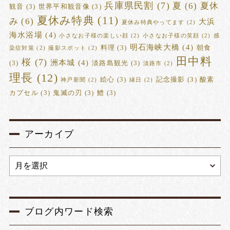
兵庫県民割
(7)
夏
(6)
夏休
観音
(3)
世界平和観音像
(3)
夏休み特典
(11)
み
(6)
大浜
夏休み特典やってます
(2)
海水浴場
(4)
小さなお子様の楽しい顔
(2)
小さなお子様の笑顔
(2)
感
明石海峡大橋
(4)
料理
(3)
朝食
染症対策
(2)
撮影スポット
(2)
田中料
桜
(7)
洲本城
(4)
(3)
淡路島観光
(3)
淡路市
(2)
理長
(12)
絵心
(3)
記念撮影
(3)
酸素
神戸新聞
(2)
縁日
(2)
カプセル
(3)
鬼滅の刃
(3)
鱧
(3)
アーカイブ
ブログ内ワード検索