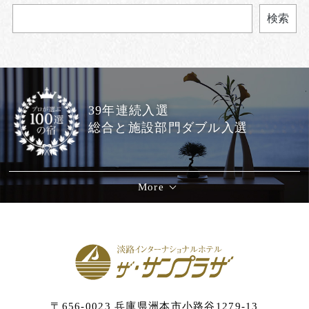
検索
39年連続入選
総合と施設部門ダブル入選
More
〒656-0023 兵庫県洲本市小路谷1279-13