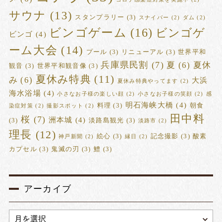
サウナ
(13)
スタンプラリー
(3)
スナイパー
(2)
ダム
(2)
ビンゴゲーム
(16)
ビンゴゲ
ビンゴ
(4)
ーム大会
(14)
プール
(3)
リニューアル
(3)
世界平和
兵庫県民割
(7)
夏
(6)
夏休
観音
(3)
世界平和観音像
(3)
夏休み特典
(11)
み
(6)
大浜
夏休み特典やってます
(2)
海水浴場
(4)
小さなお子様の楽しい顔
(2)
小さなお子様の笑顔
(2)
感
明石海峡大橋
(4)
料理
(3)
朝食
染症対策
(2)
撮影スポット
(2)
田中料
桜
(7)
洲本城
(4)
(3)
淡路島観光
(3)
淡路市
(2)
理長
(12)
絵心
(3)
記念撮影
(3)
酸素
神戸新聞
(2)
縁日
(2)
カプセル
(3)
鬼滅の刃
(3)
鱧
(3)
アーカイブ