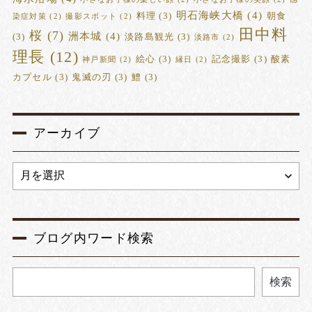
明石海峡大橋
(4)
料理
(3)
朝食
染症対策
(2)
撮影スポット
(2)
田中料
桜
(7)
洲本城
(4)
(3)
淡路島観光
(3)
淡路市
(2)
理長
(12)
絵心
(3)
記念撮影
(3)
酸素
神戸新聞
(2)
縁日
(2)
カプセル
(3)
鬼滅の刃
(3)
鱧
(3)
アーカイブ
ブログ内ワード検索
検索