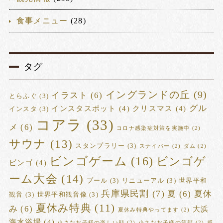
食事メニュー
(28)
タグ
イングランドの丘
(9)
イラスト
(6)
とらふぐ
(3)
グル
インスタスポット
(4)
クリスマス
(4)
インスタ
(3)
コアラ
(33)
メ
(6)
コロナ感染症対策を実施中
(2)
サウナ
(13)
スタンプラリー
(3)
スナイパー
(2)
ダム
(2)
ビンゴゲーム
(16)
ビンゴゲ
ビンゴ
(4)
ーム大会
(14)
プール
(3)
リニューアル
(3)
世界平和
兵庫県民割
(7)
夏
(6)
夏休
観音
(3)
世界平和観音像
(3)
夏休み特典
(11)
み
(6)
大浜
夏休み特典やってます
(2)
海水浴場
(4)
小さなお子様の楽しい顔
(2)
小さなお子様の笑顔
(2)
感