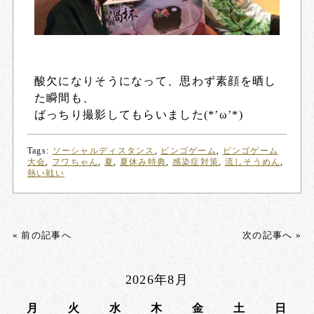
酸欠になりそうになって、思わず素顔を晒し
た瞬間も、
ばっちり撮影してもらいました(*’ω’*)
Tags:
ソーシャルディスタンス
,
ビンゴゲーム
,
ビンゴゲーム
大会
,
フワちゃん
,
夏
,
夏休み特典
,
感染症対策
,
流しそうめん
,
熱い戦い
« 前の記事へ
次の記事へ »
2026年8月
月
火
水
木
金
土
日