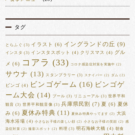
タグ
イングランドの丘
(9)
イラスト
(6)
とらふぐ
(3)
グル
インスタスポット
(4)
クリスマス
(4)
インスタ
(3)
コアラ
(33)
メ
(6)
コロナ感染症対策を実施中
(2)
サウナ
(13)
スタンプラリー
(3)
スナイパー
(2)
ダム
(2)
ビンゴゲーム
(16)
ビンゴゲ
ビンゴ
(4)
ーム大会
(14)
プール
(3)
リニューアル
(3)
世界平和
兵庫県民割
(7)
夏
(6)
夏休
観音
(3)
世界平和観音像
(3)
夏休み特典
(11)
み
(6)
大浜
夏休み特典やってます
(2)
海水浴場
(4)
小さなお子様の楽しい顔
(2)
小さなお子様の笑顔
(2)
感
明石海峡大橋
(4)
料理
(3)
朝食
染症対策
(2)
撮影スポット
(2)