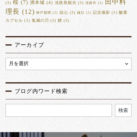
田中料
桜
(7)
洲本城
(4)
(3)
淡路島観光
(3)
淡路市
(2)
理長
(12)
絵心
(3)
記念撮影
(3)
酸素
神戸新聞
(2)
縁日
(2)
カプセル
(3)
鬼滅の刃
(3)
鱧
(3)
アーカイブ
ブログ内ワード検索
検索