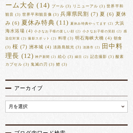
ーム大会
(14)
プール
(3)
リニューアル
(3)
世界平和
兵庫県民割
(7)
夏
(6)
夏休
観音
(3)
世界平和観音像
(3)
夏休み特典
(11)
み
(6)
大浜
夏休み特典やってます
(2)
海水浴場
(4)
小さなお子様の楽しい顔
(2)
小さなお子様の笑顔
(2)
感
明石海峡大橋
(4)
料理
(3)
朝食
染症対策
(2)
撮影スポット
(2)
田中料
桜
(7)
洲本城
(4)
(3)
淡路島観光
(3)
淡路市
(2)
理長
(12)
絵心
(3)
記念撮影
(3)
酸素
神戸新聞
(2)
縁日
(2)
カプセル
(3)
鬼滅の刃
(3)
鱧
(3)
アーカイブ