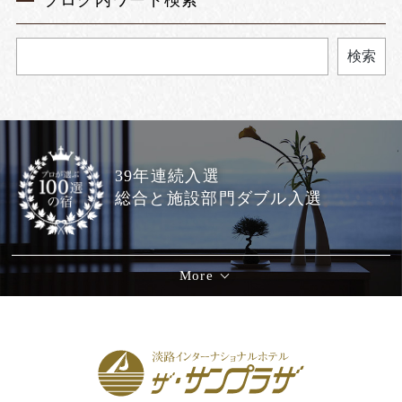
ブログ内ワード検索
検索
39年連続入選
総合と施設部門ダブル入選
More