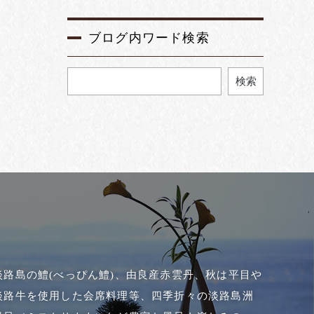
ブログ内ワード検索
検索
路島の鱧(べっぴん鱧)、由良産赤雲丹、秋は平目や
淡路牛を使用した会席料理等、四季折々の淡路島洲