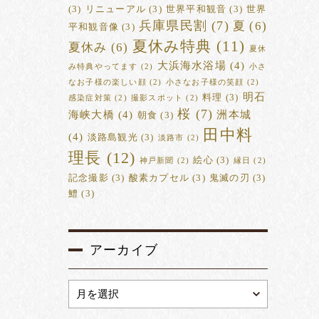
(3)
リニューアル
(3)
世界平和観音
(3)
世界
兵庫県民割
(7)
夏
(6)
平和観音像
(3)
夏休み特典
(11)
夏休み
(6)
夏休
大浜海水浴場
(4)
み特典やってます
(2)
小さ
なお子様の楽しい顔
(2)
小さなお子様の笑顔
(2)
明石
料理
(3)
感染症対策
(2)
撮影スポット
(2)
桜
(7)
海峡大橋
(4)
洲本城
朝食
(3)
田中料
(4)
淡路島観光
(3)
淡路市
(2)
理長
(12)
絵心
(3)
神戸新聞
(2)
縁日
(2)
記念撮影
(3)
酸素カプセル
(3)
鬼滅の刃
(3)
鱧
(3)
アーカイブ