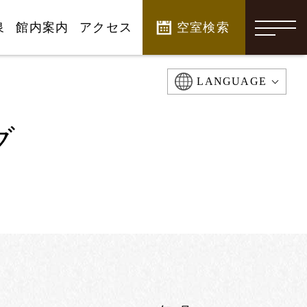
泉
館内案内
アクセス
空室検索
-
LANGUAGE
グ