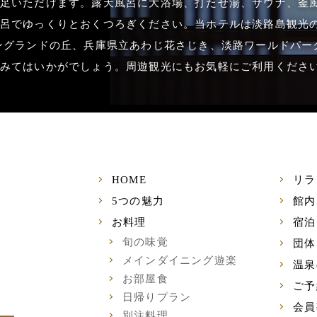
足いただけます。露天風呂に大浴場、打たせ湯、サウナ、釜
呂でゆっくりとおくつろぎください。当ホテルは淡路島観光
ングランドの丘、兵庫県立あわじ花さじき、淡路ワールドパーク
みてはいかがでしょう。周遊観光にもお気軽にご利用くださ
HOME
リラ
5つの魅力
館内
お料理
宿泊
旬の味覚
団体
メインダイニング遊楽
温泉
お部屋食
ご予
日帰りプラン
会員
別注料理