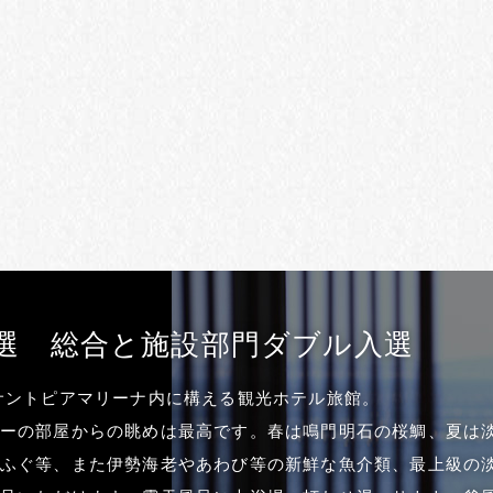
入選
総合と施設部門ダブル入選
サントピアマリーナ内に構える観光ホテル旅館。
ーの部屋からの眺めは最高です。春は鳴門明石の桜鯛、夏は淡
ふぐ等、また伊勢海老やあわび等の新鮮な魚介類、最上級の