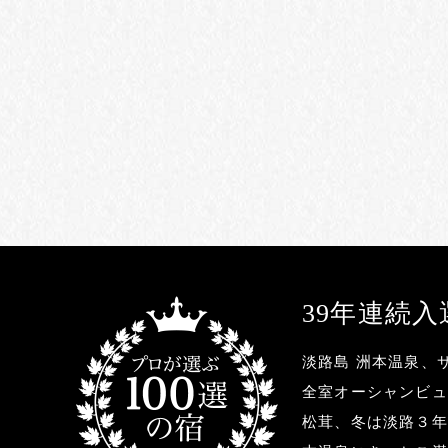
39年連続
淡路島 洲本温泉、
全室オーシャンビュ
松茸、冬は淡路３年