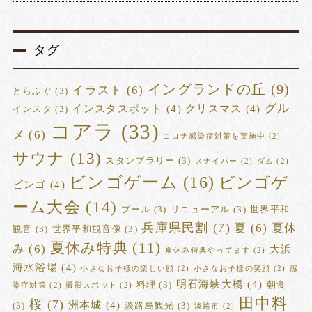
タグ
イングランドの丘
(9)
イラスト
(6)
とらふぐ
(3)
グル
インスタスポット
(4)
クリスマス
(4)
インスタ
(3)
コアラ
(33)
メ
(6)
コロナ感染症対策を実施中
(2)
サウナ
(13)
スタンプラリー
(3)
スナイパー
(2)
ダム
(2)
ビンゴゲーム
(16)
ビンゴゲ
ビンゴ
(4)
ーム大会
(14)
プール
(3)
リニューアル
(3)
世界平和
兵庫県民割
(7)
夏
(6)
夏休
観音
(3)
世界平和観音像
(3)
夏休み特典
(11)
み
(6)
大浜
夏休み特典やってます
(2)
海水浴場
(4)
小さなお子様の楽しい顔
(2)
小さなお子様の笑顔
(2)
感
明石海峡大橋
(4)
料理
(3)
朝食
染症対策
(2)
撮影スポット
(2)
田中料
桜
(7)
洲本城
(4)
(3)
淡路島観光
(3)
淡路市
(2)