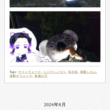
Tags:
ナイトウォーク
,
ニジゲンノモリ
,
桂文枝
,
胡蝶しのぶ
,
謎解きウォーク
,
鬼滅の刃
2026年8月