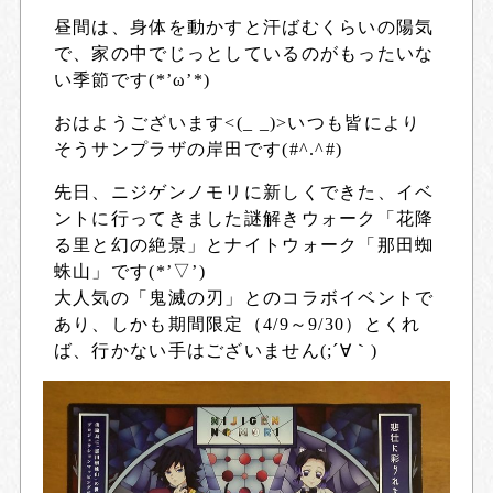
昼間は、身体を動かすと汗ばむくらいの陽気
で、家の中でじっとしているのがもったいな
い季節です(*’ω’*)
おはようございます<(_ _)>いつも皆により
そうサンプラザの岸田です(#^.^#)
先日、ニジゲンノモリに新しくできた、イベ
ントに行ってきました謎解きウォーク「花降
る里と幻の絶景」とナイトウォーク「那田蜘
蛛山」です(*’▽’)
大人気の「鬼滅の刃」とのコラボイベントで
あり、しかも期間限定（4/9～9/30）とくれ
ば、行かない手はございません(;´∀｀)