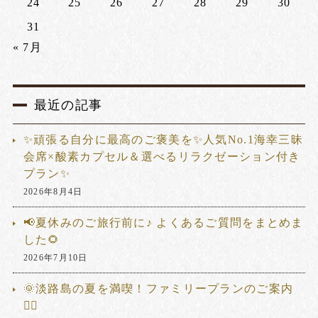
24
25
26
27
28
29
30
31
« 7月
最近の記事
✨頑張る自分に最高のご褒美を✨人気No.1海幸三昧
会席×酸素カプセル＆選べるリラクゼーション付き
プラン✨
2026年8月4日
📢夏休みのご旅行前に♪ よくあるご質問をまとめま
した🌻
2026年7月10日
🌞淡路島の夏を満喫！ファミリープランのご案内
🏊‍♂️