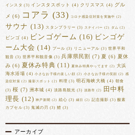
グル
インスタスポット
(4)
クリスマス
(4)
インスタ
(3)
コアラ
(33)
メ
(6)
コロナ感染症対策を実施中
(2)
サウナ
(13)
スタンプラリー
(3)
スナイパー
(2)
ダム
(2)
ビンゴゲーム
(16)
ビンゴゲ
ビンゴ
(4)
ーム大会
(14)
プール
(3)
リニューアル
(3)
世界平和
兵庫県民割
(7)
夏
(6)
夏休
観音
(3)
世界平和観音像
(3)
夏休み特典
(11)
み
(6)
大浜
夏休み特典やってます
(2)
海水浴場
(4)
小さなお子様の楽しい顔
(2)
小さなお子様の笑顔
(2)
感
明石海峡大橋
(4)
料理
(3)
朝食
染症対策
(2)
撮影スポット
(2)
田中料
桜
(7)
洲本城
(4)
(3)
淡路島観光
(3)
淡路市
(2)
理長
(12)
絵心
(3)
記念撮影
(3)
酸素
神戸新聞
(2)
縁日
(2)
カプセル
(3)
鬼滅の刃
(3)
鱧
(3)
アーカイブ