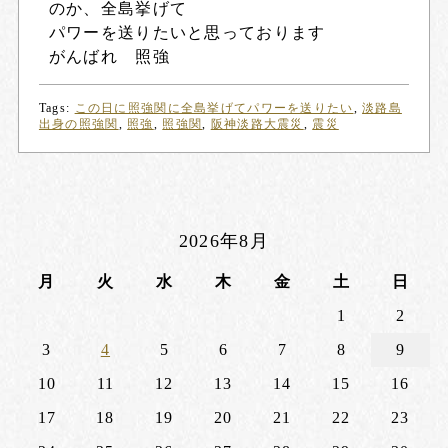
のか、全島挙げて
パワーを送りたいと思っております
がんばれ 照強
Tags:
この日に照強関に全島挙げてパワーを送りたい
,
淡路島
出身の照強関
,
照強
,
照強関
,
阪神淡路大震災
,
震災
2026年8月
月
火
水
木
金
土
日
1
2
3
4
5
6
7
8
9
10
11
12
13
14
15
16
17
18
19
20
21
22
23