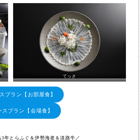
てっさ
スプラン【お部屋食】
ースプラン【会場食】
島3年とらふぐ＆伊勢海老＆淡路牛／