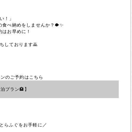
い！」
の食べ納め
をしませんか？🐡✨
約はお早めに！
ちしております🙇
ランのご予約はこちら
泊プラン🏨】
年とらふぐをお手軽に／