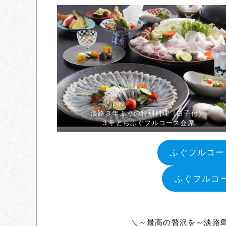
淡路３年ふぐの特別料理（白子付）
３年とらふぐフルコース会席
ふぐフルコー
ふぐフルコ
＼～最高の贅沢を～淡路