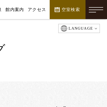
泉
館内案内
アクセス
空室検索
-
LANGUAGE
グ