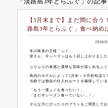
「淡路島3年とらふぐ」の記事
【3月末まで】まだ間に合う
路島3年とらふぐ」食べ納め
2026/0
冬の味覚の王様「ふぐ」
皆さん、今シーズンはもう召し上がりました
ぷりぷりの食感と濃厚な旨味が楽しめるふぐ
島内のホテルによって2月末～３月初旬辺り
当館では独自の仕入れルートを確保している
「もう一度ふぐを食べたい！」
「まだ今シーズン食べていない…！」
そんな方にぴったりのプランをご用意してお