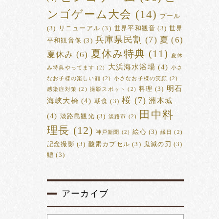
ンゴゲーム大会
(14)
プール
(3)
リニューアル
(3)
世界平和観音
(3)
世界
兵庫県民割
(7)
夏
(6)
平和観音像
(3)
夏休み特典
(11)
夏休み
(6)
夏休
大浜海水浴場
(4)
み特典やってます
(2)
小さ
なお子様の楽しい顔
(2)
小さなお子様の笑顔
(2)
明石
料理
(3)
感染症対策
(2)
撮影スポット
(2)
桜
(7)
海峡大橋
(4)
洲本城
朝食
(3)
田中料
(4)
淡路島観光
(3)
淡路市
(2)
理長
(12)
絵心
(3)
神戸新聞
(2)
縁日
(2)
記念撮影
(3)
酸素カプセル
(3)
鬼滅の刃
(3)
鱧
(3)
アーカイブ