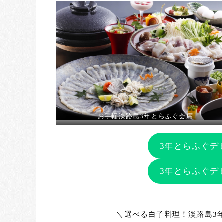
お手軽淡路島3年とらふぐ会席
3年とらふぐデ
3年とらふぐデ
＼選べる白子料理！淡路島3