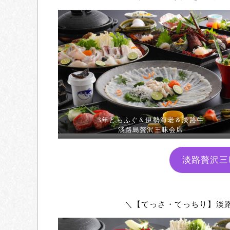
3年とらふぐ＆伊勢海老＆淡路牛
淡路島贅沢三昧会席
淡路贅沢三
＼【てっさ・てっちり】淡