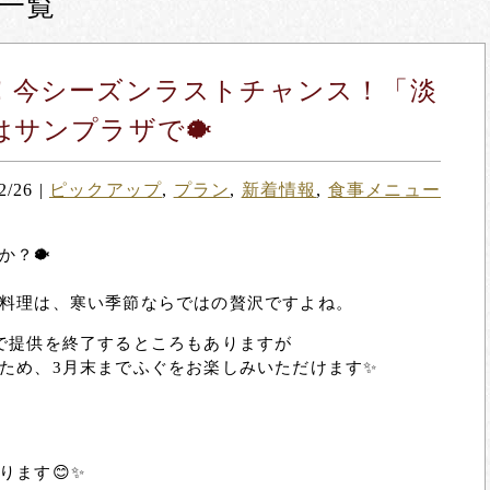
一覧
！今シーズンラストチャンス！「淡
はサンプラザで🐡
2/26
|
ピックアップ
,
プラン
,
新着情報
,
食事メニュー
か？🐡
料理は、寒い季節ならではの贅沢ですよね。
で提供を終了するところもありますが
ため、3月末までふぐをお楽しみいただけます
✨
ります😊✨