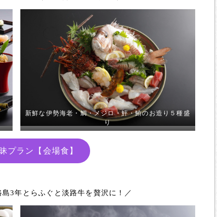
新鮮な伊勢海老・鯛・メジロ・鮃・鮪のお造り５種盛
り
昧プラン【会場食】
路島3年とらふぐと淡路牛を贅沢に！／