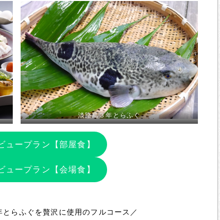
淡路島３年とらふぐ
ビュープラン【部屋食】
ビュープラン【会場食】
年とらふぐを贅沢に使用のフルコース／