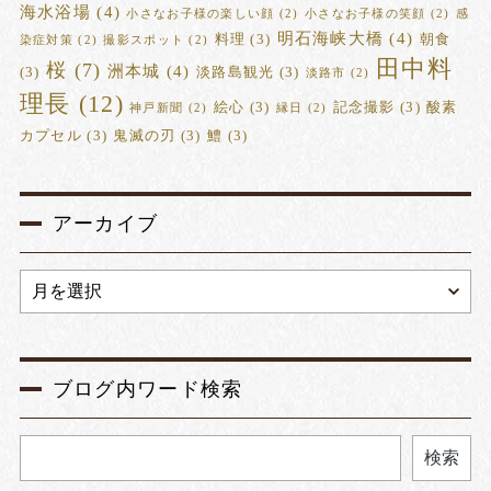
海水浴場
(4)
小さなお子様の楽しい顔
(2)
小さなお子様の笑顔
(2)
感
明石海峡大橋
(4)
料理
(3)
朝食
染症対策
(2)
撮影スポット
(2)
田中料
桜
(7)
洲本城
(4)
(3)
淡路島観光
(3)
淡路市
(2)
理長
(12)
絵心
(3)
記念撮影
(3)
酸素
神戸新聞
(2)
縁日
(2)
カプセル
(3)
鬼滅の刃
(3)
鱧
(3)
アーカイブ
ブログ内ワード検索
検索