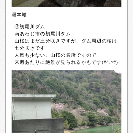
洲本城
②初尾川ダム
南あわじ市の初尾川ダム
山桜はまだ三分咲きですが、ダム周辺の桜は
七分咲きです
人気も少ない、山桜の名所ですので
来週あたりに絶景が見られるかもです(#^.^#)