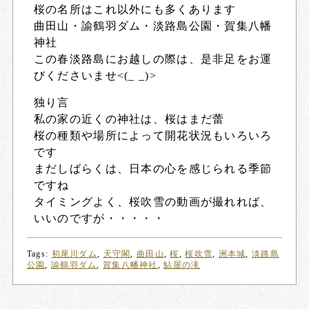
桜の名所はこれ以外にも多くあります
曲田山・諭鶴羽ダム・淡路島公園・賀集八幡
神社
この春淡路島にお越しの際は、是非足をお運
びくださいませ<(_ _)>
独り言
私の家の近くの神社は、桜はまだ蕾
桜の種類や場所によって開花状況もいろいろ
です
まだしばらくは、日本の心を感じられる季節
ですね
タイミングよく、桜吹雪の動画が撮れれば、
いいのですが・・・・・
Tags:
初尾川ダム
,
天守閣
,
曲田山
,
桜
,
桜吹雪
,
洲本城
,
淡路島
公園
,
諭鶴羽ダム
,
賀集八幡神社
,
鮎屋の滝