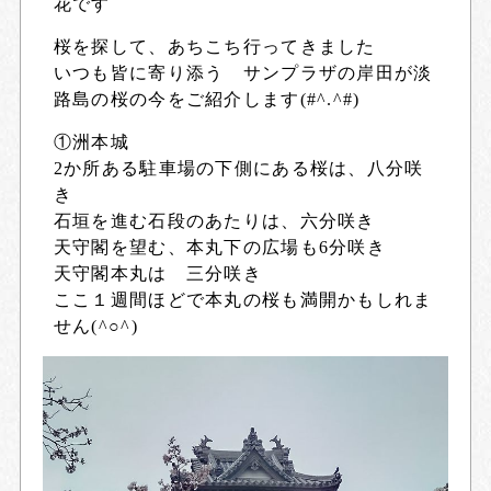
花です
桜を探して、あちこち行ってきました
いつも皆に寄り添う サンプラザの岸田が淡
路島の桜の今をご紹介します(#^.^#)
①洲本城
2か所ある駐車場の下側にある桜は、八分咲
き
石垣を進む石段のあたりは、六分咲き
天守閣を望む、本丸下の広場も6分咲き
天守閣本丸は 三分咲き
ここ１週間ほどで本丸の桜も満開かもしれま
せん(^○^)