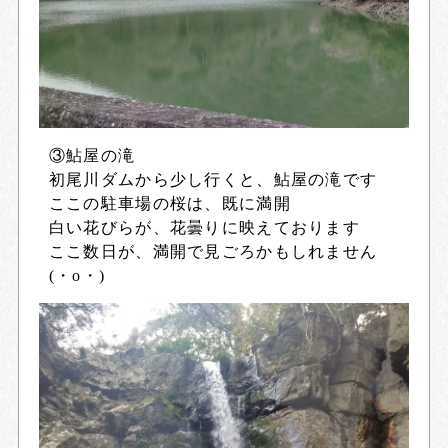
③鮎屋の滝
初尾川ダムから少し行くと、鮎屋の滝です
ここの駐車場の桜は、既に満開
白い花びらが、花曇りに映えております
ここ数日が、満開で見ごろかもしれません
(・o・)