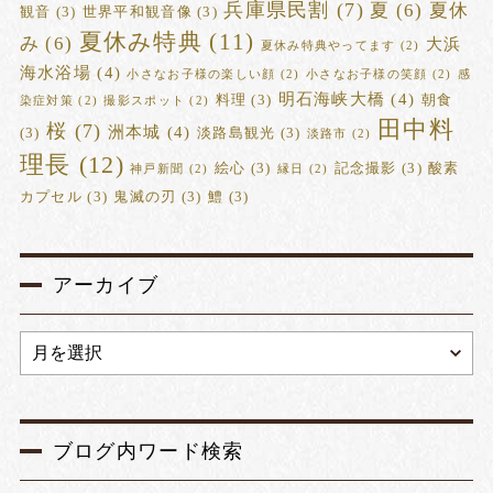
兵庫県民割
(7)
夏
(6)
夏休
観音
(3)
世界平和観音像
(3)
夏休み特典
(11)
み
(6)
大浜
夏休み特典やってます
(2)
海水浴場
(4)
小さなお子様の楽しい顔
(2)
小さなお子様の笑顔
(2)
感
明石海峡大橋
(4)
料理
(3)
朝食
染症対策
(2)
撮影スポット
(2)
田中料
桜
(7)
洲本城
(4)
(3)
淡路島観光
(3)
淡路市
(2)
理長
(12)
絵心
(3)
記念撮影
(3)
酸素
神戸新聞
(2)
縁日
(2)
カプセル
(3)
鬼滅の刃
(3)
鱧
(3)
アーカイブ
ブログ内ワード検索