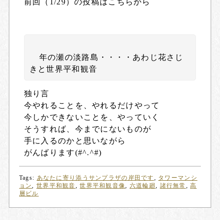
前回（1/29）の投稿はこちらから
年の瀬の淡路島・・・・あわじ花さじ
きと世界平和観音
独り言
今やれることを、やれるだけやって
今しかできないことを、やっていく
そうすれば、今までにないものが
手に入るのかと思いながら
がんばります(#^.^#)
Tags:
あなたに寄り添うサンプラザの岸田です
,
タワーマンシ
ョン
,
世界平和観音
,
世界平和観音像
,
六道輪廻
,
諸行無常
,
高
層ビル