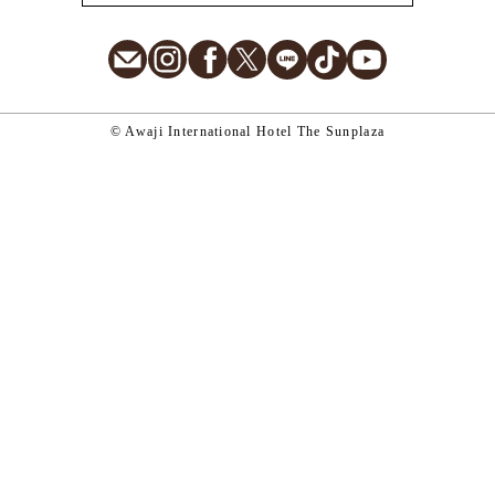
E-Mail
Instagram
Facebook
X
LINE
TikTok
Youtube
© Awaji International Hotel The Sunplaza