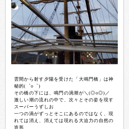
雲間から射す夕陽を受けた「大鳴門橋」は神
秘的(゜o゜)
その橋の下には、鳴門の渦潮が＼(◎o◎)／
激しい潮の流れの中で、次々とその姿を現す
スーパーうずしお
一つの渦がずっとそこにあるのではなく、現
れては消え、消えては現れる大迫力の自然の
造形