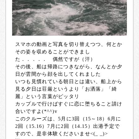
スマホの動画と写真を切り替えつつ、何とか
その姿を収めることができまし
た．．．．． 偶然ですが（汗）
その後、船は帰路につきながら、なんとか夕
日が雲間から顔を出してくれました
いつも見慣れている朝日とは違い、船上から
見る夕日は荘厳というより「お洒落」「綺
麗」という言葉がピッタリ
カップルで行けばすぐに恋に堕ちること請け
合いですよ(*^^)v
このクルーズは、5月に3回（15～18）6月に
2回（15.16）7月に2回（14.15）出港予定で
すので、是非体験くださいませ<(_ _)>