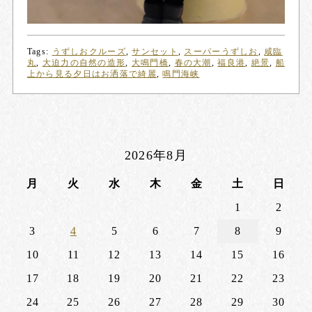
Tags:
うずしおクルーズ
,
サンセット
,
スーパーうずしお
,
咸臨
丸
,
大迫力の自然の造形
,
大鳴門橋
,
春の大潮
,
福良港
,
絶景
,
船
上から見る夕日はお洒落で綺麗
,
鳴門海峡
2026年8月
月
火
水
木
金
土
日
1
2
3
4
5
6
7
8
9
10
11
12
13
14
15
16
17
18
19
20
21
22
23
24
25
26
27
28
29
30