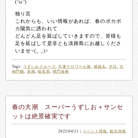
(
‘ω’
)
独り言
これからも、いい情報があれば、春のポカポ
カ陽気に誘われて
どんどん足を延ばしていきますので、皆様も
足を延ばして是非とも淡路島にお越しくださ
いませ<(_ _)>
Tags:
うずしおクルーズ
,
兵庫テロワール旅
,
咸臨丸
,
夕日
,
大
鳴門橋
,
渦潮
,
福良港
,
鳴門海峡
春の大潮 スーパーうずしお＋サンセ
ットは絶景確実です
2022/04/21
|
イベント情報
,
観光情報