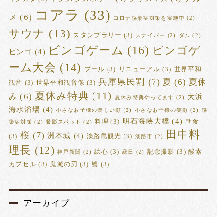
コアラ
(33)
メ
(6)
コロナ感染症対策を実施中
(2)
サウナ
(13)
スタンプラリー
(3)
スナイパー
(2)
ダム
(2)
ビンゴゲーム
(16)
ビンゴゲ
ビンゴ
(4)
ーム大会
(14)
プール
(3)
リニューアル
(3)
世界平和
兵庫県民割
(7)
夏
(6)
夏休
観音
(3)
世界平和観音像
(3)
夏休み特典
(11)
み
(6)
大浜
夏休み特典やってます
(2)
海水浴場
(4)
小さなお子様の楽しい顔
(2)
小さなお子様の笑顔
(2)
感
明石海峡大橋
(4)
料理
(3)
朝食
染症対策
(2)
撮影スポット
(2)
田中料
桜
(7)
洲本城
(4)
(3)
淡路島観光
(3)
淡路市
(2)
理長
(12)
絵心
(3)
記念撮影
(3)
酸素
神戸新聞
(2)
縁日
(2)
カプセル
(3)
鬼滅の刃
(3)
鱧
(3)
アーカイブ